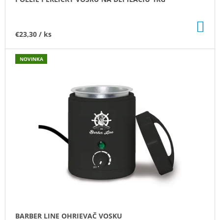
V
DO
KO
€23,30
/ ks
NOVINKA
BARBER LINE OHRIEVAČ VOSKU