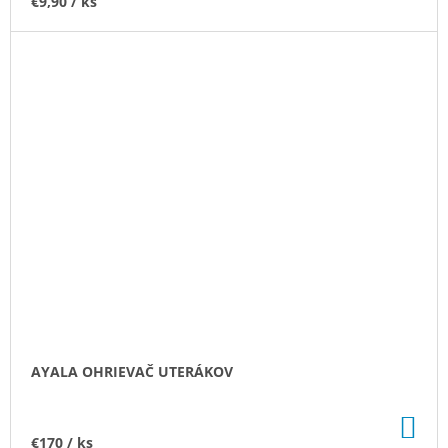
€9,90
/ ks
AYALA OHRIEVAČ UTERÁKOV
DO
KO
€170
/ ks