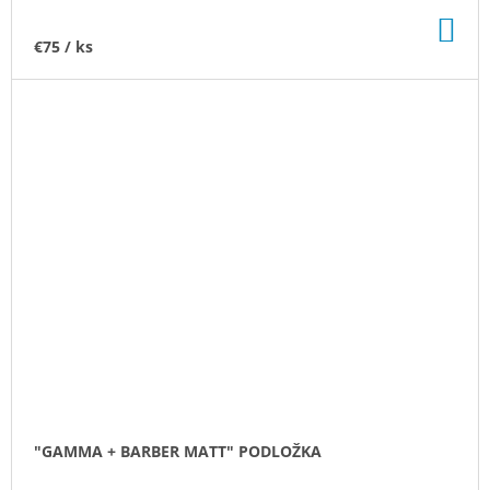
DO
KO
€75
/ ks
"GAMMA + BARBER MATT" PODLOŽKA