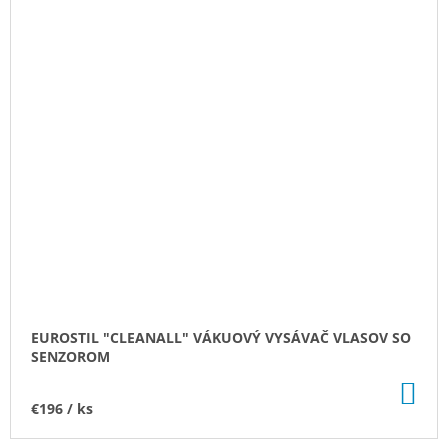
EUROSTIL "CLEANALL" VÁKUOVÝ VYSÁVAČ VLASOV SO
SENZOROM
DO
KO
€196
/ ks