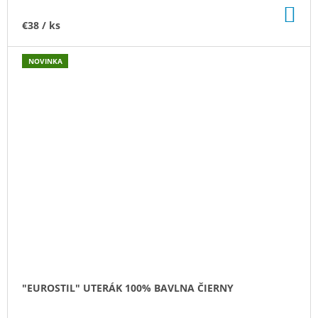
DO
KO
€38
/ ks
NOVINKA
"EUROSTIL" UTERÁK 100% BAVLNA ČIERNY