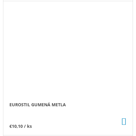
EUROSTIL GUMENÁ METLA
DO
KO
€10,10
/ ks