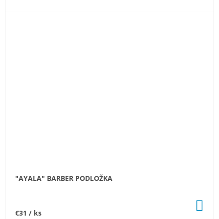
"AYALA" BARBER PODLOŽKA
DO
KO
€31
/ ks