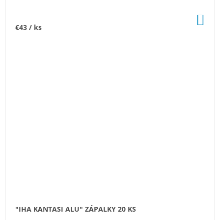
DO
KO
€43
/ ks
"IHA KANTASI ALU" ZÁPALKY 20 KS