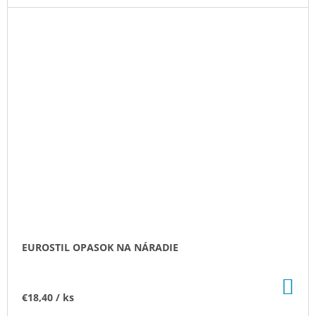
EUROSTIL OPASOK NA NÁRADIE
DO
KO
€18,40
/ ks