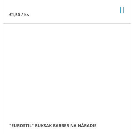
DO
KO
€1,50
/ ks
"EUROSTIL" RUKSAK BARBER NA NÁRADIE