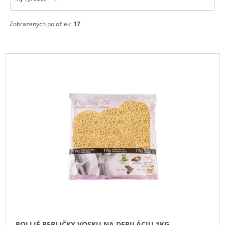
M
E
Zobrazených položiek:
17
JRL
2025T-
V
B
DIAMANTE
Ý
TRIMMER
P
ORANGE
KONTÚROVACÍ
I
STROJČEK
S
€165
P
R
O
D
U
K
T
O
POLLIÉ PERLIČKY VOSKU NA DEPILÁCIU 1KG