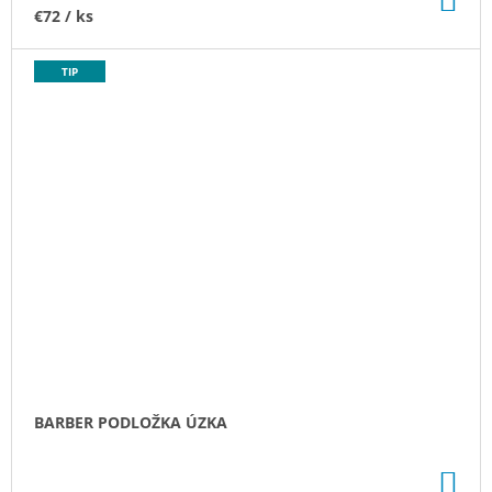
KO
€72
/ ks
TIP
BARBER PODLOŽKA ÚZKA
DO