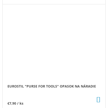
EUROSTIL "PURSE FOR TOOLS" OPASOK NA NÁRADIE
DO
KO
€7,90
/ ks