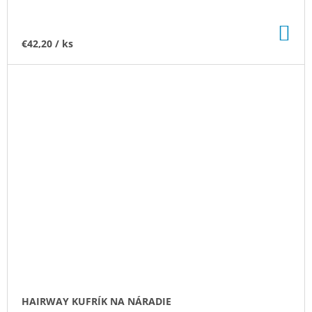
DO
KO
€42,20
/ ks
HAIRWAY KUFRÍK NA NÁRADIE