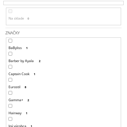
E
Á
P
J
Na sklade
0
R
S
O
Ť
ZNAČKY
D
?
U
BaByliss
1
K
T
Barber by Ayala
2
O
HĽADAŤ
V
Captain Cook
1
Eurostil
8
O
D
P
Gamma+
2
O
R
Hairway
1
Ú
Č
A
Iný výrobca
1