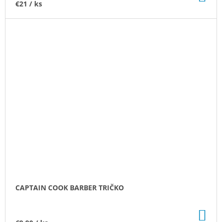
KO
€21
/ ks
CAPTAIN COOK BARBER TRIČKO
DO
KO