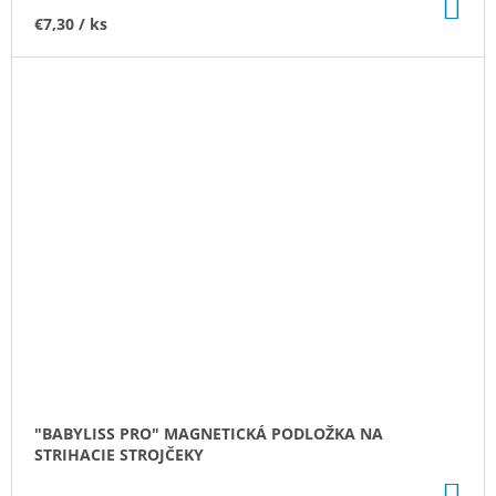
DO
KO
€7,30
/ ks
"BABYLISS PRO" MAGNETICKÁ PODLOŽKA NA
STRIHACIE STROJČEKY
DO