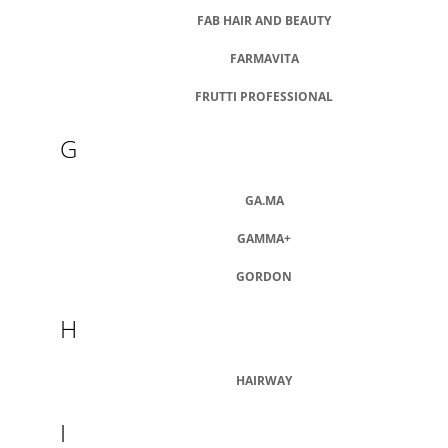
M
FAB HAIR AND BEAUTY
E
FARMAVITA
BARBIERI
ITALIANI
FRUTTI PROFESSIONAL
"AFTER
SHAVE
G
LOTION"
VODA
PO
HOLENÍ
GA.MA
SPEZIE
ORIENTALI
GAMMA+
€26,30
GORDON
H
HAIRWAY
I