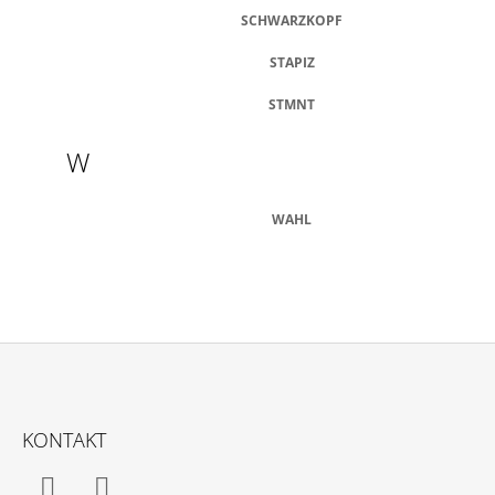
SCHWARZKOPF
STAPIZ
STMNT
W
WAHL
Z
Á
KONTAKT
P
Ä