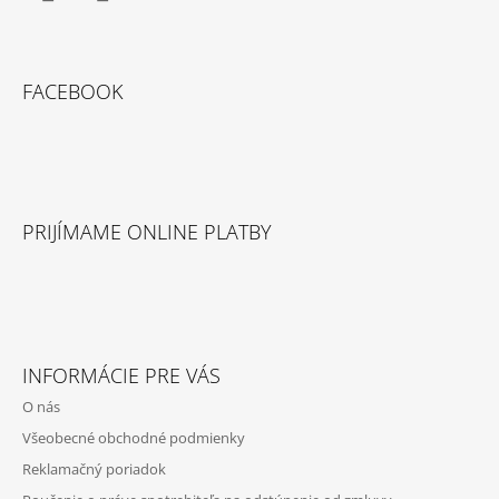
T
Facebook
Instagram
I
E
FACEBOOK
PRIJÍMAME ONLINE PLATBY
INFORMÁCIE PRE VÁS
O nás
Všeobecné obchodné podmienky
Reklamačný poriadok