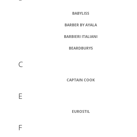
Á
BABYLISS
J
S
BARBER BY AYALA
Ť
BARBIERI ITALIANI
?
BEARDBURYS
C
HĽADAŤ
CAPTAIN COOK
E
O
D
P
EUROSTIL
O
R
Ú
F
Č
A