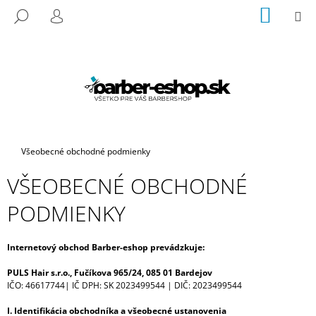
K
Prejsť
NÁKU
M
HĽADAŤ
na
KOŠÍK
O
PRIHLÁSENIE
SPÄŤ
SPÄŤ
obsah
Š
Í
Č
K
O
P
O
T
Domov
Všeobecné obchodné podmienky
R
VŠEOBECNÉ OBCHODNÉ
E
B
PODMIENKY
U
J
Internetový obchod Barber-eshop prevádzkuje:
E
PULS Hair s.r.o., Fučíkova 965/24, 085 01 Bardejov
T
IČO: 46617744| IČ DPH: SK 2023499544 | DIČ: 2023499544
E
N
I. Identifikácia obchodníka a všeobecné ustanovenia