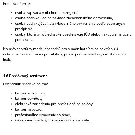
Podnikateľom je:
osoba zapísaná v obchodnom registri,
osoba podnikajúca na základe živnostenského oprávnenia,
osoba podnikajúca na základe iného oprávnenia podľa osobitných
predpisov,
osoba, ktorá pri objednávke uvedie svoje IČO alebo nakupuje na účely
podnikania.
Na právne vzťahy medzi obchodníkom a podnikateľom sa nevzťahujú
ustanovenia o ochrane spotrebiteľa, pokiaľ právne predpisy neustanovujú
inak.
1.6 Predávaný sortiment
Obchodník predáva najmä:
barber kozmetiku,
barber pomôcky,
elektrické zariadenia pre profesionálne salóny,
barber nábytok,
profesionálne vybavenie salónov,
ďalší tovar uvedený v internetovom obchode.