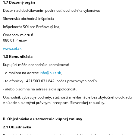
1.7 Dozorný orgán
Dozor nad dodržiavaním povinností obchodníka vykonáva:
Slovenská obchodná inšpekcia
Inšpektorát SOI pre Prešovský kraj
Obrancov mieru 6
080 01 Prešov
www.soi.sk
1.8 Komunikácia
Kupujúci môže obchodníka kontaktovať:
- e-mailom na adrese
info@puls.sk
,
- telefonicky +421/903 631 842
počas pracovných hodín,
- alebo písomne na adrese sídla spoločnosti.
Obchodník vybavuje podnety, sťažnosti a reklamácie bez zbytočného odkladu
v súlade s platnými právnymi predpismi Slovenskej republiky.
II. Objednávka a uzatvorenie kúpnej zmluvy
2.1 Objednávka