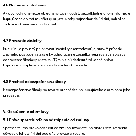
4.6 Nemožnosť dodania
Ak obchodník nemôže objednaný tovar dodať, bezodkladne o tom informuje
kupujúceho a vráti mu všetky prijaté platby najneskôr do 14 dní, pokiaľ sa
zmluvné strany nedohodnú inak.
4.7 Prevzatie zásielky
Kupujúci je povinný pri prevzatí zásielky skontrolovať jej stav. V prípade
zjavného poškodenia zásielky odporúčame zásielku neprevziať a spísať s
dopravcom škodový protokol. Tým nie sú dotknuté zákonné práva
kupujúceho vyplývajúce zo zodpovednosti za vady.
4.8 Prechod nebezpečenstva škody
Nebezpečenstvo škody na tovare prechádza na kupujúceho okamihom jeho
prevzatia.
V. Odstúpenie od zmluvy
5.1 Právo spotrebiteľa na odstúpenie od zmluvy
Spotrebiteľ má právo odstúpiť od zmluvy uzavretej na diaľku bez uvedenia
dôvodu v lehote 14 dní odo dňa prevzatia tovaru.