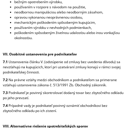
bežným opotrebením výrobku,
používaním v rozpore s návodom na použitie,
neodbornou manipuláciou alebo neodborným zásahom,
opravou vykonanou neoprávnenou osobou,
mechanickým poškodením spôsobeným kupujúcim,
používaním výrobku v nevhodných podmienkach,
poškodením spôsobeným živelnou udalosťou alebo inou vonkajšou
okolnosťou.
VII. Osobitné ustanovenia pre podnikateľov
7.1
Ustanovenia článku V. (odstúpenie od zmluvy bez uvedenia dôvodu) sa
nevzťahujú na kupujúcich, ktorí pri uzatváraní zmluvy konajú v rámci svojej
podnikateľskej činnosti.
7.2
Na právne vzťahy medzi obchodníkom a podnikateľom sa primerane
vzťahujú ustanovenia zákona č. 513/1991 Zb. Obchodný zákonník.
7.3
Podnikateľ je povinný skontrolovať dodaný tovar bez zbytočného odkladu
po jeho prevzatí.
7.4
Prípadné vady je podnikateľ povinný oznámiť obchodníkovi bez
zbytočného odkladu po ich zistení.
VIII. Alternatívne riešenie spotrebiteľských sporov