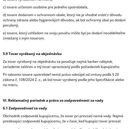
c) tovare určenom osobitne pre jedného spotrebiteľa,
d) tovare dodanom v ochrannom obale, ktorý nie je vhodné vrátiť z dôvodu
ochrany zdravia alebo hygienických dôvodov, ak bol ochranný obal po dodaní
porušený,
e) tovare, ktorý vzhľadom na svoju povahu môže byť po dodaní neoddeliteľne
zmiešaný s iným tovarom.
5.9 Tovar vyrábaný na objednávku
Za tovar vyrábaný na objednávku sa považuje najmä barber nábytok,
zariadenie salónov a iný tovar upravovaný podľa požiadaviek kupujúceho.
Pri takomto tovare spotrebiteľ nemá právo odstúpiť od zmluvy podľa § 20
zákona č. 108/2024 Z. z., ak bol tovar vyrobený podľa jeho špecifikácie alebo
na mieru.
VI. Reklamačný poriadok a práva zo zodpovednosti za vady
6.1 Zodpovednosť za vady
Obchodník zodpovedá kupujúcemu, že tovar pri prevzatí nemá vady. Najmä
predávajúci zodpovedá kupujúcemu, že v čase, keď kupujúci tovar prevzal: