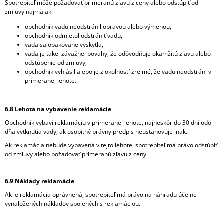
Spotrebiteľ môže požadovať primeranú zľavu z ceny alebo odstúpiť od
zmluvy najmä ak:
obchodník vadu neodstránil opravou alebo výmenou,
obchodník odmietol odstrániť vadu,
vada sa opakovane vyskytla,
vada je takej závažnej povahy, že odôvodňuje okamžitú zľavu alebo
odstúpenie od zmluvy,
obchodník vyhlásil alebo je z okolností zrejmé, že vadu neodstráni v
primeranej lehote.
6.8 Lehota na vybavenie reklamácie
Obchodník vybaví reklamáciu v primeranej lehote, najneskôr do 30 dní odo
dňa vytknutia vady, ak osobitný právny predpis neustanovuje inak.
Ak reklamácia nebude vybavená v tejto lehote, spotrebiteľ má právo odstúpiť
od zmluvy alebo požadovať primeranú zľavu z ceny.
6.9 Náklady reklamácie
Ak je reklamácia oprávnená, spotrebiteľ má právo na náhradu účelne
vynaložených nákladov spojených s reklamáciou.