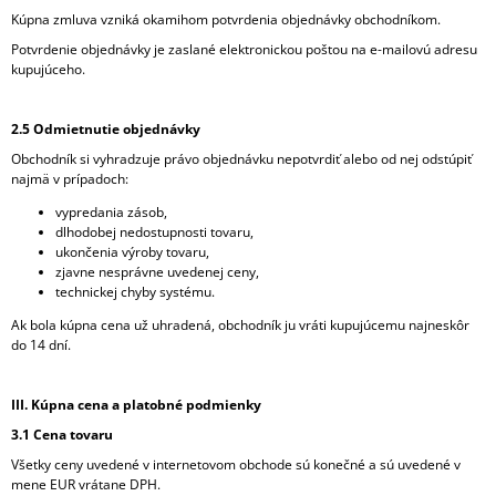
Kúpna zmluva vzniká okamihom potvrdenia objednávky obchodníkom.
Potvrdenie objednávky je zaslané elektronickou poštou na e-mailovú adresu
kupujúceho.
2.5 Odmietnutie objednávky
Obchodník si vyhradzuje právo objednávku nepotvrdiť alebo od nej odstúpiť
najmä v prípadoch:
vypredania zásob,
dlhodobej nedostupnosti tovaru,
ukončenia výroby tovaru,
zjavne nesprávne uvedenej ceny,
technickej chyby systému.
Ak bola kúpna cena už uhradená, obchodník ju vráti kupujúcemu najneskôr
do 14 dní.
III. Kúpna cena a platobné podmienky
3.1 Cena tovaru
Všetky ceny uvedené v internetovom obchode sú konečné a sú uvedené v
mene EUR vrátane DPH.