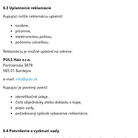
6.3 Uplatnenie reklamácie
Kupujúci môže reklamáciu uplatniť:
osobne,
písomne,
elektronickou poštou,
poštovou zásielkou.
Reklamáciu je možné uplatniť na adrese:
PULS Hair s.r.o.
Partizánska 3878
085 01 Bardejov
e-mail:
info@puls.sk
Kupujúci je povinný uviesť:
identifikačné údaje,
číslo objednávky alebo dokladu o kúpe,
popis vady,
požadovaný spôsob vybavenia reklamácie.
6.4 Potvrdenie o vytknutí vady