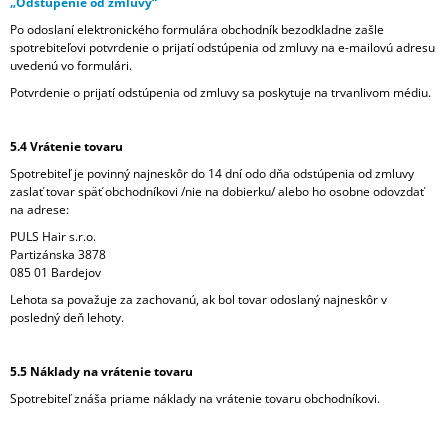
„Odstúpenie od zmluvy“
Po odoslaní elektronického formulára obchodník bezodkladne zašle
spotrebiteľovi potvrdenie o prijatí odstúpenia od zmluvy na e-mailovú adresu
uvedenú vo formulári.
Potvrdenie o prijatí odstúpenia od zmluvy sa poskytuje na trvanlivom médiu.
5.4 Vrátenie tovaru
Spotrebiteľ je povinný najneskôr do 14 dní odo dňa odstúpenia od zmluvy
zaslať tovar späť obchodníkovi /nie na dobierku/ alebo ho osobne odovzdať
na adrese:
PULS Hair s.r.o.
Partizánska 3878
085 01 Bardejov
Lehota sa považuje za zachovanú, ak bol tovar odoslaný najneskôr v
posledný deň lehoty.
5.5 Náklady na vrátenie tovaru
Spotrebiteľ znáša priame náklady na vrátenie tovaru obchodníkovi.