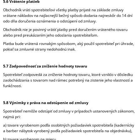
5.6 Vrátenie platieb
Obchodník vráti spotrebiteľovi všetky platby prijaté na základe zmluvy
vrátane nákladov na najlacnejší bežný spôsob dodania najneskôr do 14 dní
odo dňa doručenia oznámenia o odstúpení od zmluvy.
Obchodník nie je povinný vrátiť platby pred doručením vráteného tovaru
alebo pred preukázaním jeho odoslania spotrebiteľom.
Platba bude vrátená rovnakým spôsobom, aký použil spotrebiteľ pri úhrade,
pokiaľ sa zmluvné strany nedohodnú inak.
5.7 Zodpovednosť za zníženie hodnoty tovaru
Spotrebiteľ zodpovedá za zníženie hodnoty tovaru, ktoré vzniklo v dôsledku
zaobchádzania s tovarom nad rámec potrebný na zistenie jeho vlastností a
funkčnosti.
5.8 Výnimky z práva na odstúpenie od zmluvy
Spotrebiteľ nemôže odstúpiť od zmluvy v prípadoch ustanovených zákonom,
najmä pri:
a) tovare vyrobenom podľa osobitných požiadaviek spotrebiteľa (kadernícky
a barber nábytok vyrobený podľa požiadaviek spotrebiteľa na objednávku),
b) tovare vyrobenom na mieru,