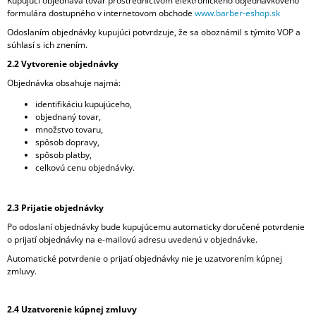
Kupujúci objednáva tovar prostredníctvom elektronického objednávkového
formulára dostupného v internetovom obchode
www.barber-eshop.sk
Odoslaním objednávky kupujúci potvrdzuje, že sa oboznámil s týmito VOP a
súhlasí s ich znením.
2.2 Vytvorenie objednávky
Objednávka obsahuje najmä:
identifikáciu kupujúceho,
objednaný tovar,
množstvo tovaru,
spôsob dopravy,
spôsob platby,
celkovú cenu objednávky.
2.3 Prijatie objednávky
Po odoslaní objednávky bude kupujúcemu automaticky doručené potvrdenie
o prijatí objednávky na e-mailovú adresu uvedenú v objednávke.
Automatické potvrdenie o prijatí objednávky nie je uzatvorením kúpnej
zmluvy.
2.4 Uzatvorenie kúpnej zmluvy