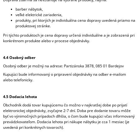
barber nábytok,
veľké elektrické zariadenia,
produkty, pri ktorých je individuálna cena dopravy uvedená priamo na
produktovej stránke.
Pri týchto produktoch je cena dopravy určená individuálne a je zobrazená pri
konkrétnom produkte alebo v procese objednávky.
4.4 Osobný odber
Osobný odber je možný na adrese: Partizánska 3878, 085 01 Bardejov
Kupujúci bude informovaný o pripravení objednávky na odber e-mailom
alebo telefonicky.
4.5 Dodacia lehota
Obchodník dodá tovar kupujúcemu čo možno v najkratšej dobe po prijatí
elektronickej objednávky, zvyčajne 2-7 dní. Doba pre dodanie tovaru môže
byť vo výnimočných prípadoch dlhšia, o čom bude kupujúci včas informovaný
prevádzkovateľom. Dodacia lehota pri nákupe nábytku je cca 1 mesiac (je
uvedená pri konkrétnych tovaroch).