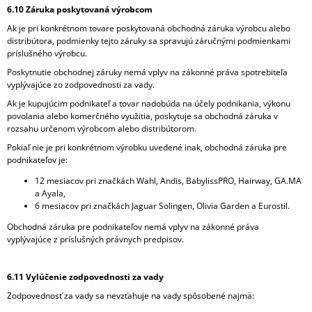
6.10 Záruka poskytovaná výrobcom
Ak je pri konkrétnom tovare poskytovaná obchodná záruka výrobcu alebo
distribútora, podmienky tejto záruky sa spravujú záručnými podmienkami
príslušného výrobcu.
Poskytnutie obchodnej záruky nemá vplyv na zákonné práva spotrebiteľa
vyplývajúce zo zodpovednosti za vady.
Ak je kupujúcim podnikateľ a tovar nadobúda na účely podnikania, výkonu
povolania alebo komerčného využitia, poskytuje sa obchodná záruka v
rozsahu určenom výrobcom alebo distribútorom.
Pokiaľ nie je pri konkrétnom výrobku uvedené inak, obchodná záruka pre
podnikateľov je:
12 mesiacov pri značkách Wahl, Andis, BabylissPRO, Hairway, GA.MA
a Ayala,
6 mesiacov pri značkách Jaguar Solingen, Olivia Garden a Eurostil.
Obchodná záruka pre podnikateľov nemá vplyv na zákonné práva
vyplývajúce z príslušných právnych predpisov.
6.11 Vylúčenie zodpovednosti za vady
Zodpovednosť za vady sa nevzťahuje na vady spôsobené najmä: