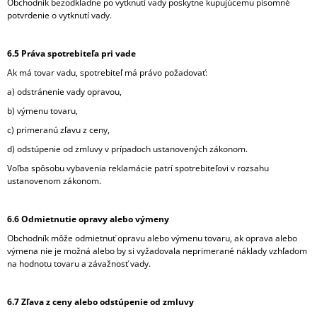
Obchodník bezodkladne po vytknutí vady poskytne kupujúcemu písomné
potvrdenie o vytknutí vady.
6.5 Práva spotrebiteľa pri vade
Ak má tovar vadu, spotrebiteľ má právo požadovať:
a) odstránenie vady opravou,
b) výmenu tovaru,
c) primeranú zľavu z ceny,
d) odstúpenie od zmluvy v prípadoch ustanovených zákonom.
Voľba spôsobu vybavenia reklamácie patrí spotrebiteľovi v rozsahu
ustanovenom zákonom.
6.6 Odmietnutie opravy alebo výmeny
Obchodník môže odmietnuť opravu alebo výmenu tovaru, ak oprava alebo
výmena nie je možná alebo by si vyžadovala neprimerané náklady vzhľadom
na hodnotu tovaru a závažnosť vady.
6.7 Zľava z ceny alebo odstúpenie od zmluvy