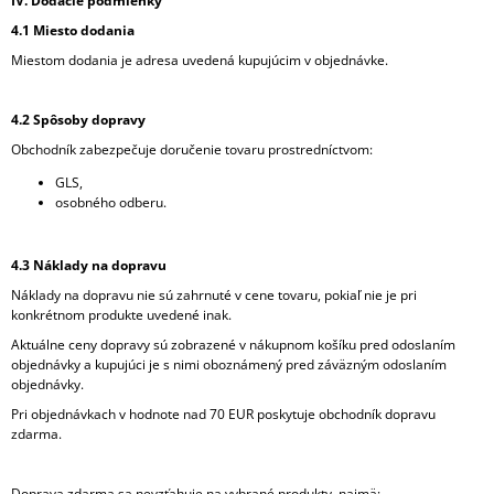
IV. Dodacie podmienky
4.1 Miesto dodania
Miestom dodania je adresa uvedená kupujúcim v objednávke.
4.2 Spôsoby dopravy
Obchodník zabezpečuje doručenie tovaru prostredníctvom:
GLS,
osobného odberu.
4.3 Náklady na dopravu
Náklady na dopravu nie sú zahrnuté v cene tovaru, pokiaľ nie je pri
konkrétnom produkte uvedené inak.
Aktuálne ceny dopravy sú zobrazené v nákupnom košíku pred odoslaním
objednávky a kupujúci je s nimi oboznámený pred záväzným odoslaním
objednávky.
Pri objednávkach v hodnote nad 70 EUR poskytuje obchodník dopravu
zdarma.
Doprava zdarma sa nevzťahuje na vybrané produkty, najmä: