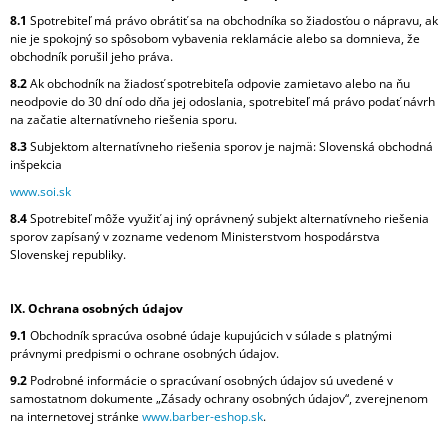
8.1
Spotrebiteľ má právo obrátiť sa na obchodníka so žiadosťou o nápravu, ak
nie je spokojný so spôsobom vybavenia reklamácie alebo sa domnieva, že
obchodník porušil jeho práva.
8.2
Ak obchodník na žiadosť spotrebiteľa odpovie zamietavo alebo na ňu
neodpovie do 30 dní odo dňa jej odoslania, spotrebiteľ má právo podať návrh
na začatie alternatívneho riešenia sporu.
8.3
Subjektom alternatívneho riešenia sporov je najmä: Slovenská obchodná
inšpekcia
www.soi.sk
8.4
Spotrebiteľ môže využiť aj iný oprávnený subjekt alternatívneho riešenia
sporov zapísaný v zozname vedenom Ministerstvom hospodárstva
Slovenskej republiky.
IX. Ochrana osobných údajov
9.1
Obchodník spracúva osobné údaje kupujúcich v súlade s platnými
právnymi predpismi o ochrane osobných údajov.
9.2
Podrobné informácie o spracúvaní osobných údajov sú uvedené v
samostatnom dokumente „Zásady ochrany osobných údajov“, zverejnenom
na internetovej stránke
www.barber-eshop.sk
.