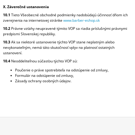
X. Záverečné ustanovenia
10.1
Tieto Všeobecné obchodné podmienky nadobúdajú účinnosť dňom ich
zverejnenia na internetovej stránke
www.barber-eshop.sk
10.2
Právne vzťahy neupravené týmito VOP sa riadia príslušnými právnymi
predpismi Slovenskej republiky.
10.3
Ak sa niektoré ustanovenie týchto VOP stane neplatným alebo
nevykonateľným, nemá táto skutočnosť vplyv na platnosť ostatných
ustanovení.
10.4
Neoddeliteľnou súčasťou týchto VOP sú:
Poučenie o práve spotrebiteľa na odstúpenie od zmluvy,
Formulár na odstúpenie od zmluvy,
Zásady ochrany osobných údajov.
Z