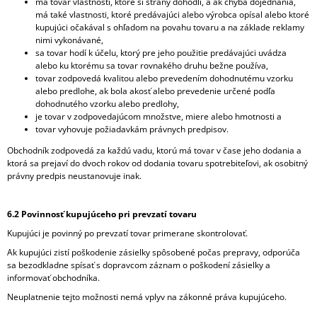
má tovar vlastnosti, ktoré si strany dohodli, a ak chýba dojednania,
má také vlastnosti, ktoré predávajúci alebo výrobca opísal alebo ktoré
kupujúci očakával s ohľadom na povahu tovaru a na základe reklamy
nimi vykonávané,
sa tovar hodí k účelu, ktorý pre jeho použitie predávajúci uvádza
alebo ku ktorému sa tovar rovnakého druhu bežne používa,
tovar zodpovedá kvalitou alebo prevedením dohodnutému vzorku
alebo predlohe, ak bola akosť alebo prevedenie určené podľa
dohodnutého vzorku alebo predlohy,
je tovar v zodpovedajúcom množstve, miere alebo hmotnosti a
tovar vyhovuje požiadavkám právnych predpisov.
Obchodník zodpovedá za každú vadu, ktorú má tovar v čase jeho dodania a
ktorá sa prejaví do dvoch rokov od dodania tovaru spotrebiteľovi, ak osobitný
právny predpis neustanovuje inak.
6.2 Povinnosť kupujúceho pri prevzatí tovaru
Kupujúci je povinný po prevzatí tovar primerane skontrolovať.
Ak kupujúci zistí poškodenie zásielky spôsobené počas prepravy, odporúča
sa bezodkladne spísať s dopravcom záznam o poškodení zásielky a
informovať obchodníka.
Neuplatnenie tejto možnosti nemá vplyv na zákonné práva kupujúceho.