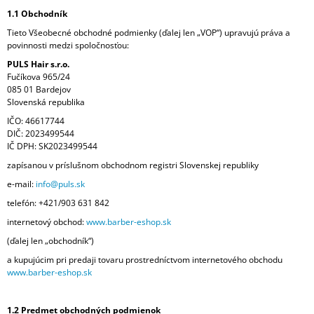
Á
1.1 Obchodník
J
Tieto Všeobecné obchodné podmienky (ďalej len „VOP“) upravujú práva a
povinnosti medzi spoločnosťou:
S
PULS Hair s.r.o.
Ť
Fučíkova 965/24
?
085 01 Bardejov
Slovenská republika
IČO: 46617744
DIČ: 2023499544
IČ DPH: SK2023499544
HĽADAŤ
zapísanou v príslušnom obchodnom registri Slovenskej republiky
e-mail:
info@puls.sk
telefón: +421/903 631 842
O
internetový obchod:
www.barber-eshop.sk
D
(ďalej len „obchodník“)
P
O
a kupujúcim pri predaji tovaru prostredníctvom internetového obchodu
R
www.barber-eshop.sk
Ú
Č
1.2 Predmet obchodných podmienok
A