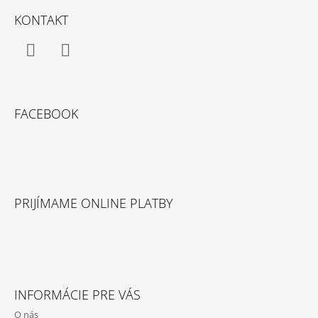
Á
KONTAKT
P
Ä
T
Facebook
Instagram
I
E
FACEBOOK
PRIJÍMAME ONLINE PLATBY
INFORMÁCIE PRE VÁS
O nás