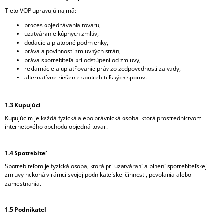
M
Tieto VOP upravujú najmä:
E
proces objednávania tovaru,
uzatváranie kúpnych zmlúv,
JRL
dodacie a platobné podmienky,
2025T-
práva a povinnosti zmluvných strán,
B
práva spotrebiteľa pri odstúpení od zmluvy,
DIAMANTE
reklamácie a uplatňovanie práv zo zodpovednosti za vady,
TRIMMER
alternatívne riešenie spotrebiteľských sporov.
ORANGE
KONTÚROVACÍ
STROJČEK
1.3 Kupujúci
€165
Kupujúcim je každá fyzická alebo právnická osoba, ktorá prostredníctvom
internetového obchodu objedná tovar.
1.4 Spotrebiteľ
Spotrebiteľom je fyzická osoba, ktorá pri uzatváraní a plnení spotrebiteľskej
zmluvy nekoná v rámci svojej podnikateľskej činnosti, povolania alebo
zamestnania.
1.5 Podnikateľ