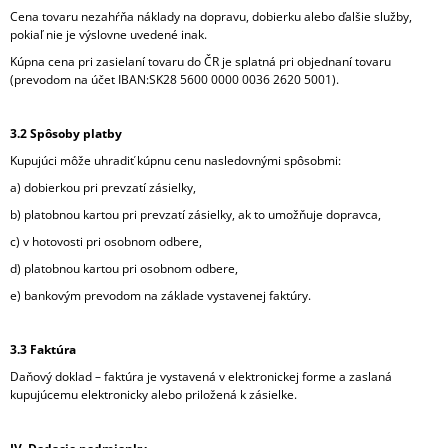
Cena tovaru nezahŕňa náklady na dopravu, dobierku alebo ďalšie služby,
pokiaľ nie je výslovne uvedené inak.
Kúpna cena pri zasielaní tovaru do ČR je splatná pri objednaní tovaru
(prevodom na účet IBAN:SK28 5600 0000 0036 2620 5001).
3.2 Spôsoby platby
Kupujúci môže uhradiť kúpnu cenu nasledovnými spôsobmi:
a) dobierkou pri prevzatí zásielky,
b) platobnou kartou pri prevzatí zásielky, ak to umožňuje dopravca,
c) v hotovosti pri osobnom odbere,
d) platobnou kartou pri osobnom odbere,
e) bankovým prevodom na základe vystavenej faktúry.
3.3 Faktúra
Daňový doklad – faktúra je vystavená v elektronickej forme a zaslaná
kupujúcemu elektronicky alebo priložená k zásielke.