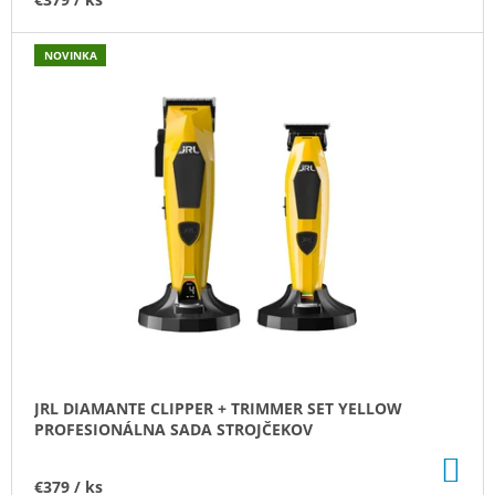
M
E
NOVINKA
JRL
DIAMANTE
CLIPPER
+
TRIMMER
SET
BLACK
PROFESIONÁLNA
SADA
STROJČEKOV
€379
JRL DIAMANTE CLIPPER + TRIMMER SET YELLOW
PROFESIONÁLNA SADA STROJČEKOV
DO
KO
€379
/ ks