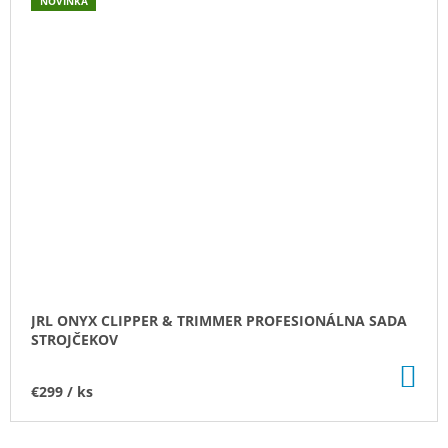
NOVINKA
JRL ONYX CLIPPER & TRIMMER PROFESIONÁLNA SADA
STROJČEKOV
DO
KO
€299
/ ks