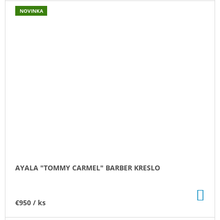
NOVINKA
AYALA "TOMMY CARMEL" BARBER KRESLO
DO
KO
€950
/ ks