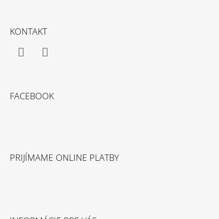
Z
Á
KONTAKT
P
Ä
T
Facebook
Instagram
I
E
FACEBOOK
PRIJÍMAME ONLINE PLATBY