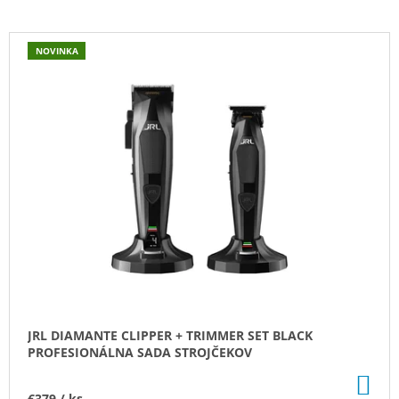
Á
J
NOVINKA
S
Ť
?
HĽADAŤ
O
D
P
O
JRL DIAMANTE CLIPPER + TRIMMER SET BLACK
R
PROFESIONÁLNA SADA STROJČEKOV
Ú
Č
DO
KO
A
€379
/ ks