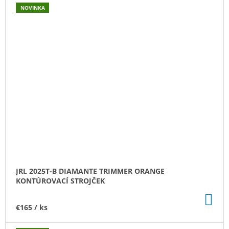
NOVINKA
JRL 2025T-B DIAMANTE TRIMMER ORANGE
KONTÚROVACÍ STROJČEK
DO
KO
€165
/ ks