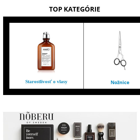
TOP KATEG
ÓRIE
Staro
stlivosť o vlasy
Nožnice