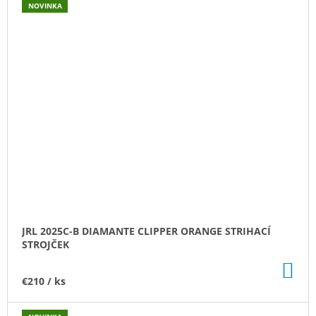
NOVINKA
JRL 2025C-B DIAMANTE CLIPPER ORANGE STRIHACÍ
STROJČEK
DO
KO
€210
/ ks