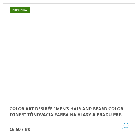
NOVINKA
COLOR ART DESIRÉE "MEN’S HAIR AND BEARD COLOR
TONER" TÓNOVACIA FARBA NA VLASY A BRADU PRE
MUŽOV
DE
€6,50
/ ks