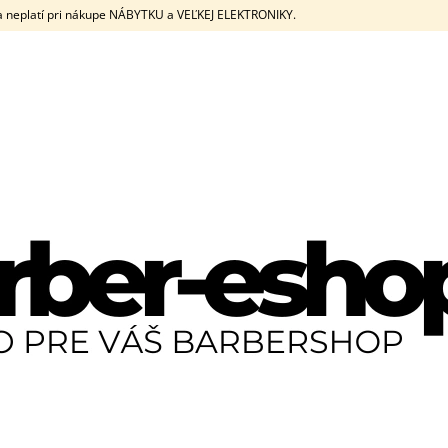
eplatí pri nákupe NÁBYTKU a VEĽKEJ ELEKTRONIKY.
ČO POTREBUJETE NÁJSŤ?
HĽADAŤ
ODPORÚČAME
JRL DIAMANTE CLIPPER + TRIMMER SET
JRL DIAMANTE C