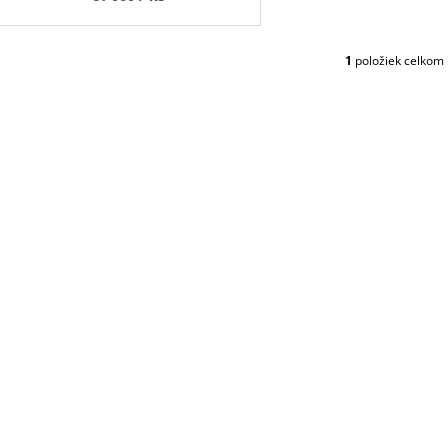
K
T
O
1
položiek celkom
O
V
V
L
Á
D
A
C
I
E
P
R
V
K
Y
V
Ý
P
I
S
U