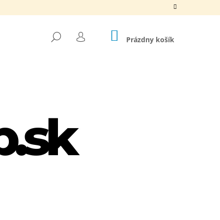
NÁKUPNÝ
HĽADAŤ
KOŠÍK
Prázdny košík
PRIHLÁSENIE
Nasledujúce
LIPPER + TRIMMER SET