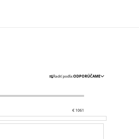
IONÁLNA SADA
R
Radiť podľa:
ODPORÚČAME
A
D
E
N
€
1061
I
E
P
R