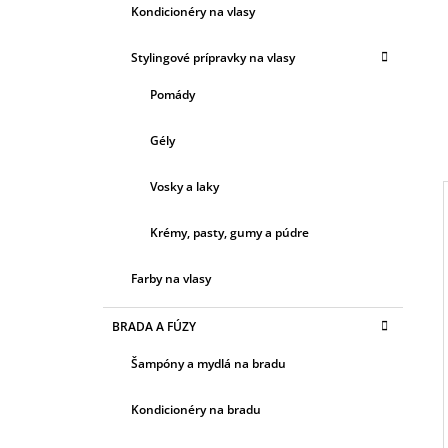
Ó
Kondicionéry na vlasy
R
I
Stylingové prípravky na vlasy
E
Pomády
Gély
Vosky a laky
Krémy, pasty, gumy a púdre
I
Farby na vlasy
BRADA A FÚZY
Šampóny a mydlá na bradu
Kondicionéry na bradu