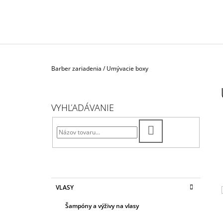
LOTION" VODA PO HOLENÍ SPEZIE
ORIENTALI
€26,30
Domov
Barber zariadenia
/
Umývacie boxy
B
O
Č
VYHĽADÁVANIE
N
Ý
HĽADAŤ
P
A
N
E
K
Preskočiť
VLASY
A
kategórie
L
T
Šampóny a výživy na vlasy
E
G