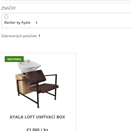
ZNAČKY
Barber by Ayala
1
Zobrazených položiek:
1
V
NOVINKA
Ý
P
S
P
R
O
D
AYALA LOFT UMÝVACÍ BOX
U
€1 060
/ ks