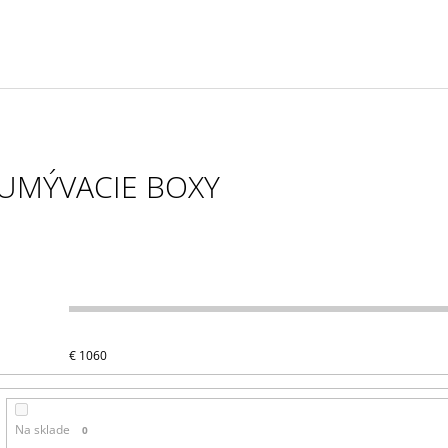
BLACK PROFESIONÁLNA SADA
YELLOW PROFES
STROJČEKOV
STROJČEKOV
€379
€379
UMÝVACIE BOXY
€
1060
Na sklade
0