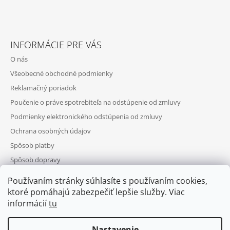
INFORMÁCIE PRE VÁS
O nás
Všeobecné obchodné podmienky
Reklamačný poriadok
Poučenie o práve spotrebiteľa na odstúpenie od zmluvy
Podmienky elektronického odstúpenia od zmluvy
Ochrana osobných údajov
Spôsob platby
Spôsob dopravy
Telefonická objednávka
Používaním stránky súhlasíte s používaním cookies,
Výhody registrácie
ktoré pomáhajú zabezpečiť lepšie služby. Viac
informácií
tu
Nastavenie