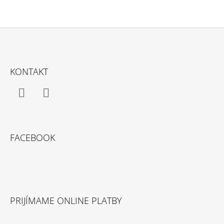
Z
Á
KONTAKT
P
Ä
T
Facebook
Instagram
I
E
FACEBOOK
PRIJÍMAME ONLINE PLATBY