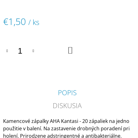
M
E
€1,50
/ ks
COLOR
ART
Jednotková
DESIRÉE
cena:
FOR
MEN
DO
PEROXID
KOŠÍKA
3%
PROFESIONÁLNA
KRÉMOVÁ
OXIDAČNÁ
EMULZIA
€1,70
POPIS
DISKUSIA
Kamencové zápalky AHA Kantasi - 20 zápaliek na jedno
použitie v balení. Na zastavenie drobných poradení pri
holení. Prirodzene adstringentné a antibakteriálne.