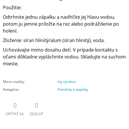
Použitie:
Odtrhnite jednu zápalku a navlhčite jej hlavu vodou,
potom ju jemne priložte na rez alebo podráždenie po
holení.
Zloženie: síran hlinitý/alum (síran hlinitý), voda.
Uchovávajte mimo dosahu detí. V prípade kontaktu s
očami dôkladne vypláchnite vodou. Skladujte na suchom
mieste.
Meno značky
:
Iný výrobca
Kategória
:
Pomôcky a doplnky
OPÝTAŤ SA
ZDIEĽAŤ