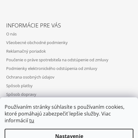
INFORMÁCIE PRE VÁS
O nás
Všeobecné obchodné podmienky
Reklamačný poriadok
Poučenie o práve spotrebiteľa na odstúpenie od zmluvy
Podmienky elektronického odstúpenia od zmluvy
Ochrana osobných údajov
Spôsob platby
Spôsob dopravy
Telefonická objednávka
Používaním stránky súhlasíte s používaním cookies,
Výhody registrácie
ktoré pomáhajú zabezpečiť lepšie služby. Viac
informácií
tu
Nastavenie