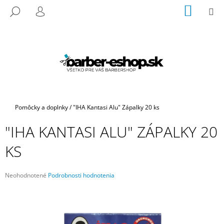
K
Prejsť
NÁKU
M
HĽADAŤ
na
KOŠÍK
O
PRIHLÁSENIE
SPÄŤ
SPÄŤ
obsah
Š
Í
Č
K
O
P
O
T
Domov
Pomôcky a doplnky
/
"IHA Kantasi Alu" Zápalky 20 ks
R
"IHA KANTASI ALU" ZÁPALKY 20
E
B
KS
U
J
Priemerné
Neohodnotené
Podrobnosti hodnotenia
E
hodnotenie
produktu
T
je
E
0,0
N
z