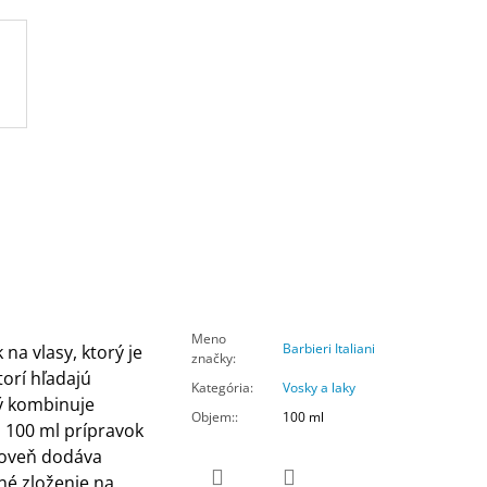
Meno
Barbieri Italiani
 na vlasy, ktorý je
značky
:
orí hľadajú
Kategória
:
Vosky a laky
rý kombinuje
Objem:
:
100 ml
o 100 ml prípravok
ároveň dodáva
né zloženie na