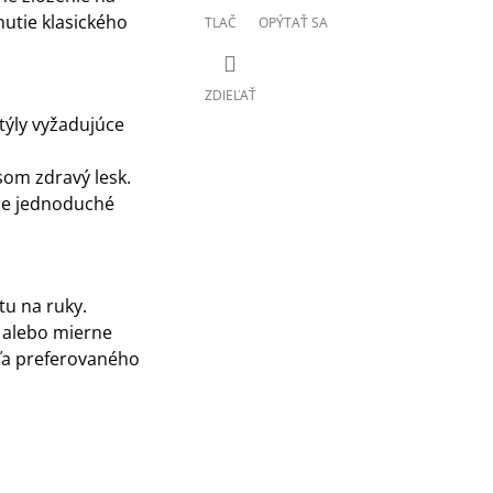
nutie klasického
TLAČ
OPÝTAŤ SA
ZDIEĽAŤ
štýly vyžadujúce
som zdravý lesk.
je jednoduché
u na ruky.
 alebo mierne
dľa preferovaného