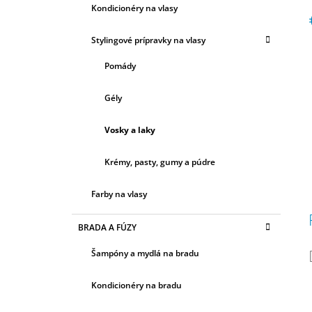
Ó
Kondicionéry na vlasy
R
h
I
Stylingové prípravky na vlasy
E
c
Pomády
Gély
Vosky a laky
Krémy, pasty, gumy a púdre
Farby na vlasy
BRADA A FÚZY
Šampóny a mydlá na bradu
Kondicionéry na bradu