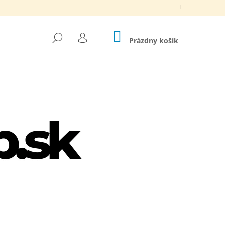
NÁKUPNÝ
HĽADAŤ
KOŠÍK
Prázdny košík
PRIHLÁSENIE
Nasledujúce
LIPPER + TRIMMER SET