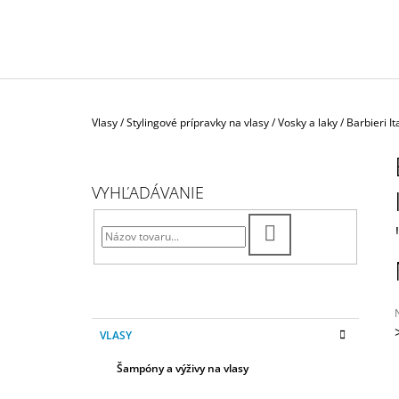
LOTION" VODA PO HOLENÍ SPEZIE
ORIENTALI
€26,30
Domov
Vlasy
/
Stylingové prípravky na vlasy
/
Vosky a laky
/
Barbieri I
B
O
Č
VYHĽADÁVANIE
N
Ý
HĽADAŤ
P
A
N
E
K
Preskočiť
VLASY
A
kategórie
L
T
j
Šampóny a výživy na vlasy
E
0
G
z