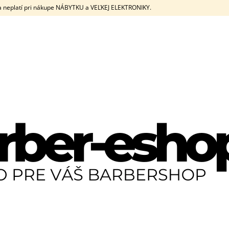
eplatí pri nákupe NÁBYTKU a VEĽKEJ ELEKTRONIKY.
ČO POTREBUJETE NÁJSŤ?
HĽADAŤ
ODPORÚČAME
JRL DIAMANTE CLIPPER + TRIMMER SET
JRL DIAMANTE C