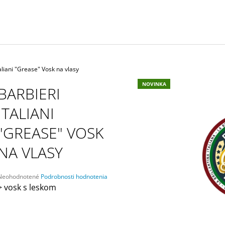
BLACK PROFESIONÁLNA SADA
YELLOW PROFES
STROJČEKOV
STROJČEKOV
€379
€379
taliani "Grease" Vosk na vlasy
NOVINKA
BARBIERI
ITALIANI
"GREASE" VOSK
NA VLASY
Priemerné
Neohodnotené
Podrobnosti hodnotenia
hodnotenie
> vosk s leskom
produktu
e
,0