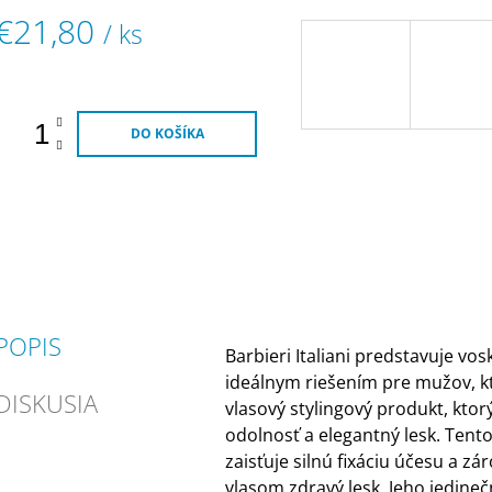
5
€21,80
/ ks
viezdičiek.
Jednotková
ena:
DO KOŠÍKA
POPIS
Barbieri Italiani predstavuje vosk
ideálnym riešením pre mužov, kt
DISKUSIA
vlasový stylingový produkt, kto
odolnosť a elegantný lesk. Tent
zaisťuje silnú fixáciu účesu a z
vlasom zdravý lesk. Jeho jedineč