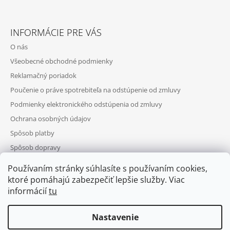
INFORMÁCIE PRE VÁS
O nás
Všeobecné obchodné podmienky
Reklamačný poriadok
Poučenie o práve spotrebiteľa na odstúpenie od zmluvy
Podmienky elektronického odstúpenia od zmluvy
Ochrana osobných údajov
Spôsob platby
Spôsob dopravy
Telefonická objednávka
Používaním stránky súhlasíte s používaním cookies,
Výhody registrácie
ktoré pomáhajú zabezpečiť lepšie služby. Viac
informácií
tu
Nastavenie
Puls