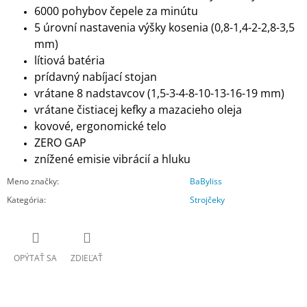
6000 pohybov čepele za minútu
5 úrovní nastavenia výšky kosenia (0,8-1,4-2-2,8-3,5
mm)
lítiová batéria
prídavný nabíjací stojan
vrátane 8 nadstavcov (1,5-3-4-8-10-13-16-19 mm)
vrátane čistiacej kefky a mazacieho oleja
kovové, ergonomické telo
ZERO GAP
znížené emisie vibrácií a hluku
Meno značky
:
BaByliss
Kategória
:
Strojčeky
OPÝTAŤ SA
ZDIEĽAŤ