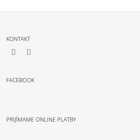
Z
Á
KONTAKT
P
Ä
T
Facebook
Instagram
I
E
FACEBOOK
PRIJÍMAME ONLINE PLATBY