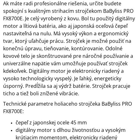
Ak máte radi profesionálne riešenia, určite budete
spokojní s kvalitným strihacím strojčekom BaByliss PRO
FX8700E. Je celý vyrobený z kovu. Bol tu použitý digitálny
motor a lítiová batéria, ako aj japonská oceľová čepeľ
nastaviteľná na nulu. Má vysoký výkon a ergonomický
tvar, ktorý uľahčuje prácu. Strojček je možné použiť na
konečnú úpravu, tieňovanie, kontúrovanie. Odolné
kovové telo je skonštruované pre náročné používanie a
univerzálne napätie vám umožňuje používať strojček
kdekoľvek. Digitálny motor je elektronicky riadený a
vysoko technologicky vyspelý. Je ľahký, energeticky
úsporný. Predĺžila sa aj výdrž batérie. Strojček pracuje
ticho a tiež boli znížené vibrácie.
Technické parametre holiaceho strojčeka BaByliss PRO
FX8700E:
čepeľ z japonskej ocele 45 mm
digitálny motor s dlhou životnosťou a vysokým
krútiacim momentom, elektronicky riadený