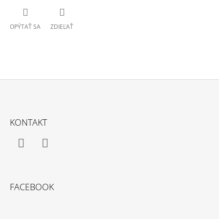
OPÝTAŤ SA
ZDIEĽAŤ
Z
Á
KONTAKT
P
Ä
T
Facebook
Instagram
I
E
FACEBOOK