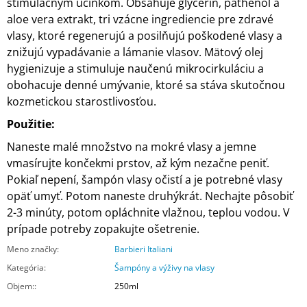
stimulačným účinkom. Obsahuje glycerín, pathenol a
aloe vera extrakt, tri vzácne ingrediencie pre zdravé
vlasy, ktoré regenerujú a posilňujú poškodené vlasy a
znižujú vypadávanie a lámanie vlasov. Mätový olej
hygienizuje a stimuluje naučenú mikrocirkuláciu a
obohacuje denné umývanie, ktoré sa stáva skutočnou
kozmetickou starostlivosťou.
Použitie:
Naneste malé množstvo na mokré vlasy a jemne
vmasírujte končekmi prstov, až kým nezačne peniť.
Pokiaľ nepení, šampón vlasy očistí a je potrebné vlasy
opäť umyť. Potom naneste druhýkrát. Nechajte pôsobiť
2-3 minúty, potom opláchnite vlažnou, teplou vodou. V
prípade potreby zopakujte ošetrenie.
Meno značky
:
Barbieri Italiani
Kategória
:
Šampóny a výživy na vlasy
Objem:
:
250ml