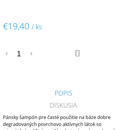
M
E
€19,40
COLOR
/ ks
ART
DESIRÉE
Jednotková
FOR
cena:
MEN
PEROXID
DO
3%
KOŠÍKA
PROFESIONÁLNA
KRÉMOVÁ
OXIDAČNÁ
EMULZIA
€1,70
POPIS
DISKUSIA
Pánsky šampón pre časté použitie na báze dobre
degradovaných povrchovo aktívnych látok so