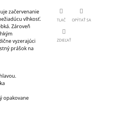
ňuje začervenanie
ežiadúcu vlhkosť.
TLAČ
OPÝTAŤ SA
ebká.
Zároveň
ľahkým
dične vyzerajúci
ZDIEĽAŤ
stný prášok na
hlavou.
ka
tý opakovane