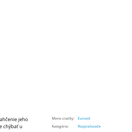
Meno značky
:
Eurostil
ľahčenie jeho
e chýbať u
Kategória
:
Rozprašovače