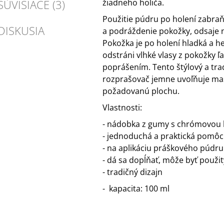
SÚVISIACE (3)
žiadneho holiča.
Použitie púdru po holení zabra
DISKUSIA
a podráždenie pokožky, odsaje n
Pokožka je po holení hladká a h
odstráni vlhké vlasy z pokožky 
poprášením. Tento štýlový a tra
rozprašovač jemne uvoľňuje ma
požadovanú plochu.
Vlastnosti:
- nádobka z gumy s chrómovou 
- jednoduchá a praktická pomôc
- na aplikáciu práškového púdru
- dá sa dopĺňať, môže byť použi
- tradičný dizajn
- kapacita: 100 ml