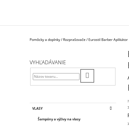
LOTION" VODA PO HOLENÍ SPEZIE
ORIENTALI
€26,30
Domov
Pomôcky a doplnky
/
Rozprašovače
/
Eurostil Barber Aplikátor
B
O
Č
VYHĽADÁVANIE
N
Ý
HĽADAŤ
P
A
N
E
K
Preskočiť
VLASY
A
kategórie
L
T
j
Šampóny a výživy na vlasy
E
0
G
z