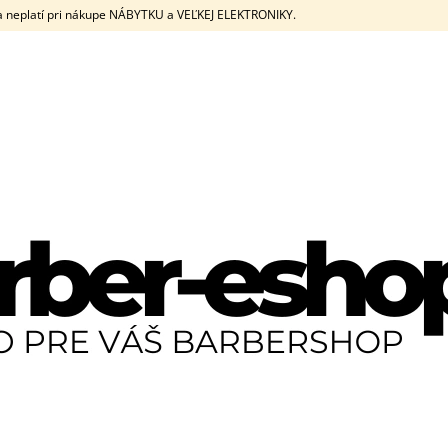
eplatí pri nákupe NÁBYTKU a VEĽKEJ ELEKTRONIKY.
ČO POTREBUJETE NÁJSŤ?
HĽADAŤ
ODPORÚČAME
JRL DIAMANTE CLIPPER + TRIMMER SET
JRL DIAMANTE C