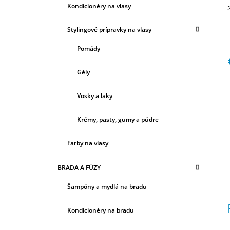
Ó
Kondicionéry na vlasy
R
h
I
Stylingové prípravky na vlasy
E
Pomády
Gély
c
Vosky a laky
Krémy, pasty, gumy a púdre
Farby na vlasy
BRADA A FÚZY
Šampóny a mydlá na bradu
Kondicionéry na bradu