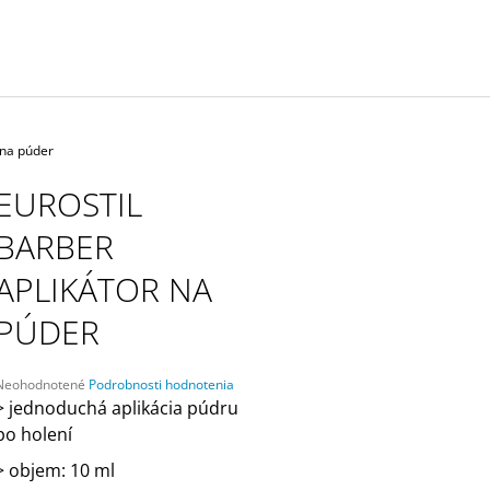
BLACK PROFESIONÁLNA SADA
YELLOW PROFES
STROJČEKOV
STROJČEKOV
€379
€379
 na púder
EUROSTIL
BARBER
APLIKÁTOR NA
PÚDER
Priemerné
Neohodnotené
Podrobnosti hodnotenia
hodnotenie
> jednoduchá aplikácia púdru
produktu
po holení
e
,0
> objem: 10 ml