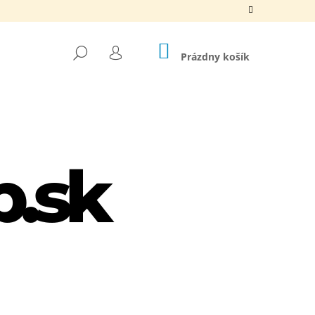
NÁKUPNÝ
HĽADAŤ
KOŠÍK
Prázdny košík
PRIHLÁSENIE
Nasledujúce
LIPPER + TRIMMER SET