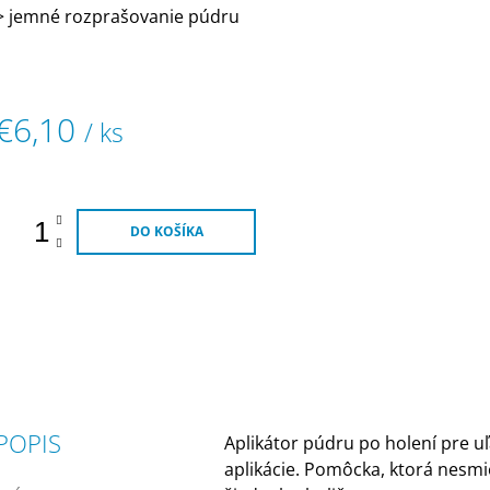
5
> jemné rozprašovanie púdru
viezdičiek.
€6,10
/ ks
Jednotková
ena:
DO KOŠÍKA
POPIS
Aplikátor púdru po holení pre u
aplikácie. Pomôcka, ktorá nesmi