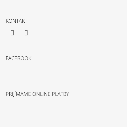
Z
Á
KONTAKT
P
Ä
T
Facebook
Instagram
I
E
FACEBOOK
PRIJÍMAME ONLINE PLATBY