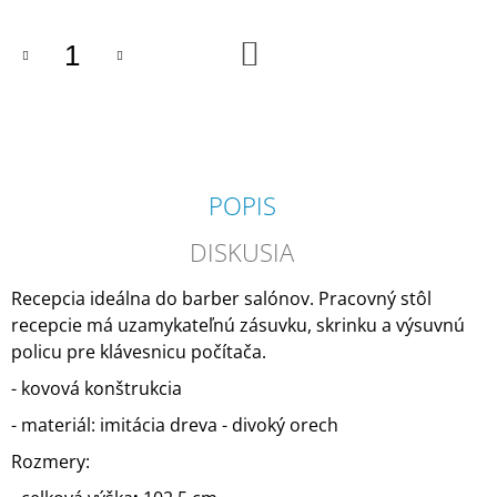
cena:
M
E
DO
KOŠÍKA
AYALA
"TOMMY
CARMEL"
BARBER
KRESLO
€950
POPIS
DISKUSIA
Recepcia ideálna do barber salónov. Pracovný stôl
recepcie má uzamykateľnú zásuvku, skrinku a výsuvnú
policu pre klávesnicu počítača.
- kovová konštrukcia
- materiál: imitácia dreva - divoký orech
Rozmery: