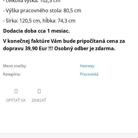
- celková výška
:
102,5 cm
- Výška pracovného stola: 80,5 cm
- šírka: 120,5 cm, hĺbka: 74,3 cm
Dodacia doba cca 1 mesiac.
V konečnej faktúre Vám bude pripočítaná cena za
dopravu 39,90 Eur !!! Osobný odber je zdarma.
Meno značky
:
Hairway
Kategória
:
Pracoviská
OPÝTAŤ SA
ZDIEĽAŤ