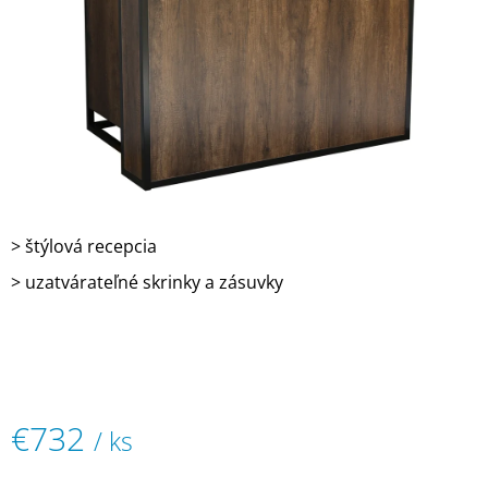
Á
J
S
Ť
?
> štýlová recepcia
HĽADAŤ
> uzatvárateľné skrinky a zásuvky
O
D
P
O
R
€732
/ ks
Ú
Č
Jednotková
A