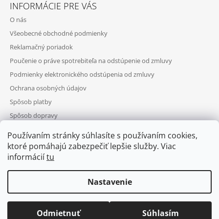
INFORMÁCIE PRE VÁS
O nás
Všeobecné obchodné podmienky
Reklamačný poriadok
Poučenie o práve spotrebiteľa na odstúpenie od zmluvy
Podmienky elektronického odstúpenia od zmluvy
Ochrana osobných údajov
Spôsob platby
Spôsob dopravy
Telefonická objednávka
Používaním stránky súhlasíte s používaním cookies,
Výhody registrácie
ktoré pomáhajú zabezpečiť lepšie služby. Viac
informácií
tu
Nastavenie
Puls
© 2026 Barber-eshop.sk. Všetky práva
Vytvoril Shoptet
POŠTOVNÉ ZDARMA PRI OBJEDNÁVKE NAD 50€. Poštovné
Odmietnuť
Súhlasím
vyhradené.
Upraviť nastavenie cookies