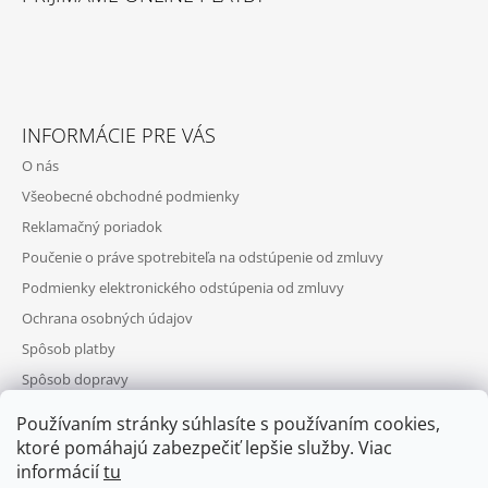
INFORMÁCIE PRE VÁS
O nás
Všeobecné obchodné podmienky
Reklamačný poriadok
Poučenie o práve spotrebiteľa na odstúpenie od zmluvy
Podmienky elektronického odstúpenia od zmluvy
Ochrana osobných údajov
Spôsob platby
Spôsob dopravy
Telefonická objednávka
Používaním stránky súhlasíte s používaním cookies,
Výhody registrácie
ktoré pomáhajú zabezpečiť lepšie služby. Viac
informácií
tu