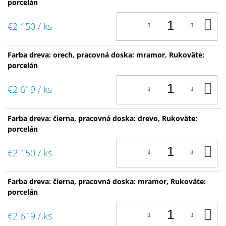
porcelán
D
€2 150
/ ks
K
Farba dreva: orech, pracovná doska: mramor, Rukoväte:
porcelán
D
€2 619
/ ks
K
Farba dreva: čierna, pracovná doska: drevo, Rukoväte:
porcelán
D
€2 150
/ ks
K
Farba dreva: čierna, pracovná doska: mramor, Rukoväte:
porcelán
D
€2 619
/ ks
K