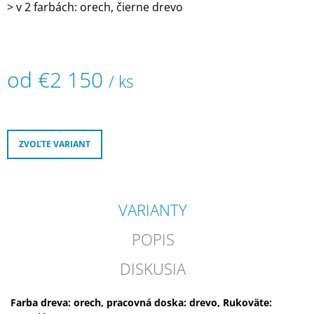
> v 2 farbách: orech, čierne drevo
M
E
BARBIERI
ITALIANI
od
€2 150
/ ks
"AFTER
SHAVE
Jednotková
LOTION"
cena:
VODA
PO
HOLENÍ
ZVOĽTE VARIANT
SPEZIE
ORIENTALI
€26,30
VARIANTY
POPIS
DISKUSIA
Farba dreva: orech, pracovná doska: drevo, Rukoväte: