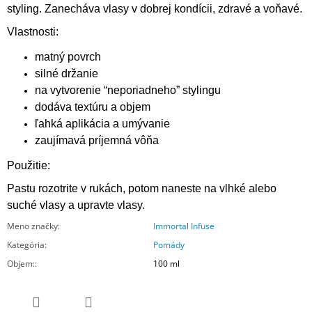
styling. Zanecháva vlasy v dobrej kondícii, zdravé a voňavé.
Vlastnosti:
matný povrch
silné držanie
na vytvorenie “neporiadneho” stylingu
dodáva textúru a objem
ľahká aplikácia a umývanie
zaujímavá príjemná vôňa
Použitie:
Pastu rozotrite v rukách, potom naneste na vlhké alebo
suché vlasy a upravte vlasy.
Meno značky
:
Immortal Infuse
Kategória
:
Pomády
Objem:
:
100 ml