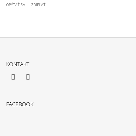
OPÝTAŤ SA
ZDIEĽAŤ
Z
Á
KONTAKT
P
Ä
T
Facebook
Instagram
I
E
FACEBOOK