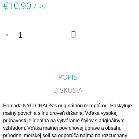
€10,90
/ ks
M
E
Jednotková
cena:
JRL
ONYX
DO
CLIPPER
KOŠÍKA
&
TRIMMER
PROFESIONÁLNA
SADA
STROJČEKOV
€299
POPIS
DISKUSIA
Pomada NYC CHAOS s originálnou receptúrou. Poskytuje
matný povrch a silnú úroveň držania. Vďaka vysokej
priľnavosti je ideálna na vytváranie štýlov s originálnym
vzhľadom. Vďaka matnej povrchovej úprave a obsahu
prírodnej morskej soli sa odporúča najmä na rozcuchaný