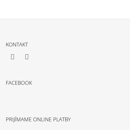
Z
Á
KONTAKT
P
Ä
T
Facebook
Instagram
I
E
FACEBOOK
PRIJÍMAME ONLINE PLATBY