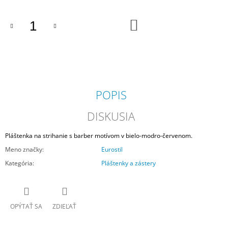
cena:
M
E
DO
KOŠÍKA
BARBIERI
ITALIANI
"AFTER
SHAVE
LOTION"
VODA
POPIS
PO
HOLENÍ
SPEZIE
DISKUSIA
ORIENTALI
€26,30
Pláštenka na strihanie s barber motívom v bielo-modro-červenom.
Meno značky
:
Eurostil
Kategória
:
Pláštenky a zástery
OPÝTAŤ SA
ZDIEĽAŤ