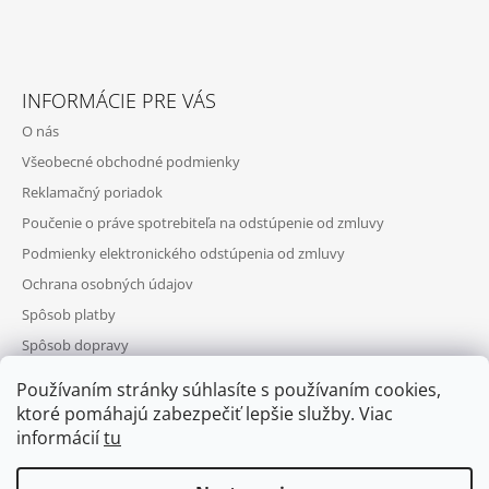
INFORMÁCIE PRE VÁS
O nás
Všeobecné obchodné podmienky
Reklamačný poriadok
Poučenie o práve spotrebiteľa na odstúpenie od zmluvy
Podmienky elektronického odstúpenia od zmluvy
Ochrana osobných údajov
Spôsob platby
Spôsob dopravy
Telefonická objednávka
Používaním stránky súhlasíte s používaním cookies,
Výhody registrácie
ktoré pomáhajú zabezpečiť lepšie služby. Viac
informácií
tu