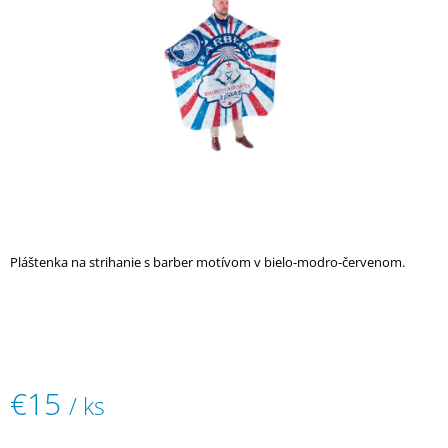
5
Á
hviezdičiek.
J
S
Ť
?
HĽADAŤ
Pláštenka na strihanie s barber motívom v bielo-modro-červenom.
O
D
P
O
R
€15
/ ks
Ú
Č
Jednotková
A