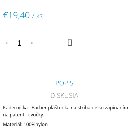
M
E
€19,40
/ ks
Jednotková
COLOR
ART
cena:
DESIRÉE
FOR
DO
MEN
KOŠÍKA
PEROXID
3%
PROFESIONÁLNA
KRÉMOVÁ
OXIDAČNÁ
EMULZIA
POPIS
€1,70
DISKUSIA
Kadernícka - Barber pláštenka na strihanie so zapínaním
na patent - cvočky.
Materiál: 100%nylon