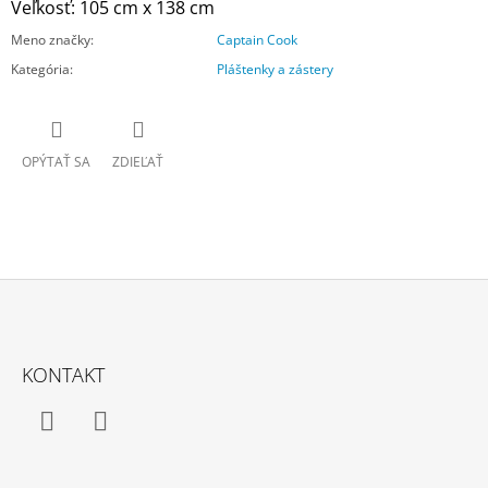
Veľkosť: 105 cm x 138 cm
Meno značky
:
Captain Cook
Kategória
:
Pláštenky a zástery
OPÝTAŤ SA
ZDIEĽAŤ
Z
Á
KONTAKT
P
Ä
T
Facebook
Instagram
I