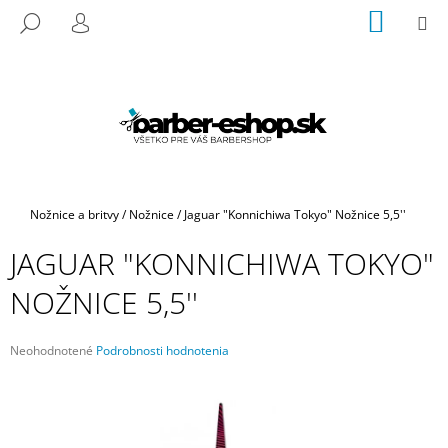
K
Prejsť
NÁKU
M
HĽADAŤ
na
KOŠÍK
O
PRIHLÁSENIE
SPÄŤ
SPÄŤ
obsah
Š
Í
Č
K
O
P
O
T
Domov
Nožnice a britvy
/
Nožnice
/
Jaguar "Konnichiwa Tokyo" Nožnice 5,5''
R
JAGUAR "KONNICHIWA TOKYO"
E
B
NOŽNICE 5,5''
U
J
Priemerné
Neohodnotené
Podrobnosti hodnotenia
E
hodnotenie
produktu
T
je
E
0,0
N
z