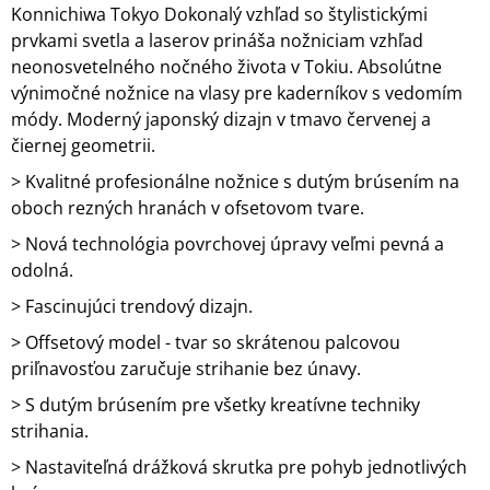
Konnichiwa Tokyo Dokonalý vzhľad so štylistickými
prvkami svetla a laserov prináša nožniciam vzhľad
neonosvetelného nočného života v Tokiu. Absolútne
výnimočné nožnice na vlasy pre kaderníkov s vedomím
módy. Moderný japonský dizajn v tmavo červenej a
čiernej geometrii.
> Kvalitné profesionálne nožnice s dutým brúsením na
oboch rezných hranách v ofsetovom tvare.
> Nová technológia povrchovej úpravy veľmi pevná a
odolná.
> Fascinujúci trendový dizajn.
> Offsetový model - tvar so skrátenou palcovou
priľnavosťou zaručuje strihanie bez únavy.
> S dutým brúsením pre všetky kreatívne techniky
strihania.
> Nastaviteľná drážková skrutka pre pohyb jednotlivých