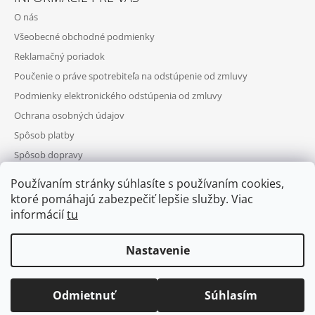
O nás
Všeobecné obchodné podmienky
Reklamačný poriadok
Poučenie o práve spotrebiteľa na odstúpenie od zmluvy
Podmienky elektronického odstúpenia od zmluvy
Ochrana osobných údajov
Spôsob platby
Spôsob dopravy
Telefonická objednávka
Používaním stránky súhlasíte s používaním cookies,
Výhody registrácie
ktoré pomáhajú zabezpečiť lepšie služby. Viac
informácií
tu
Nastavenie
Puls
© 2026 Barber-eshop.sk. Všetky práva
Vytvoril Shoptet
POŠTOVNÉ ZDARMA PRI OBJEDNÁVKE NAD 50€. Poštovné
Odmietnuť
Súhlasím
vyhradené.
Upraviť nastavenie cookies
zdarma neplatí pri nákupe NÁBYTKU a VEĽKEJ ELEKTRONIKY.