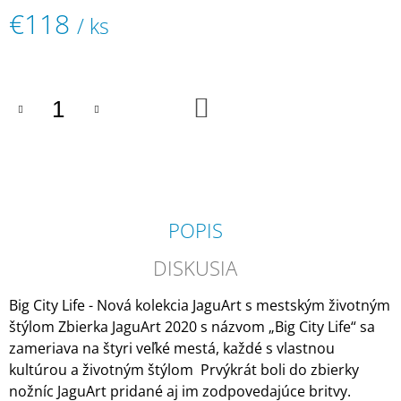
M
€118
/ ks
E
Jednotková
cena:
COLOR
ART
DESIRÉE
DO
KOŠÍKA
FOR
MEN
PEROXID
3%
PROFESIONÁLNA
KRÉMOVÁ
OXIDAČNÁ
EMULZIA
POPIS
€1,70
DISKUSIA
Big City Life - Nová kolekcia JaguArt s mestským životným
štýlom Zbierka JaguArt 2020 s názvom „Big City Life“ sa
zameriava na štyri veľké mestá, každé s vlastnou
kultúrou a životným štýlom Prvýkrát boli do zbierky
nožníc JaguArt pridané aj im zodpovedajúce britvy.