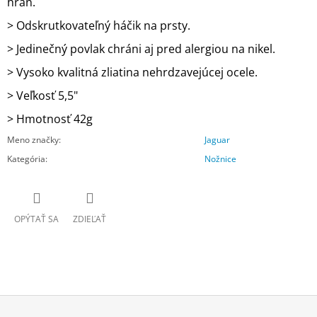
hrán.
> Odskrutkovateľný háčik na prsty.
> Jedinečný povlak chráni aj pred alergiou na nikel.
> Vysoko kvalitná zliatina nehrdzavejúcej ocele.
> Veľkosť 5,5"
> Hmotnosť 42g
Meno značky
:
Jaguar
Kategória
:
Nožnice
OPÝTAŤ SA
ZDIEĽAŤ