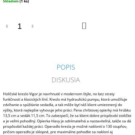
Jednotková
Skladom
(1 ks)
M
cena:
E
DO
COLOR
KOŠÍKA
ART
DESIRÉE
FOR
MEN
PEROXID
3%
PROFESIONÁLNA
KRÉMOVÁ
POPIS
OXIDAČNÁ
EMULZIA
DISKUSIA
€1,70
Holičské kreslo Vigor je navrhnuté v modernom štýle, no bez straty
funkčnosti a klasických línií. Kreslo má hydraulickú pumpu, ktorá umožňuje
zdvíhanie a spúšťanie sedadla, a tak môže byť náš klient umiestnený do
výšky, ktorá najlepšie vyhovuje jeho práci. Pena chrbtovej opierky má hrúbku
13,5 cm a sedák 11,5 cm. To zabezpečí, že sa klient dobre prispôsobí stoličke
a je veľmi pohodlný. Opierka hlavy je odnímateľná a nastaviteľná, takže sa dá
prispôsobiť každej práci. Operadlo kresla je možné nakloniť o 130 stupňov,
pričom operadlo je sklopné, pre maximálne pohodlie sa nakloní aj