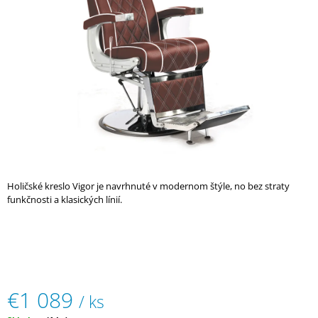
5
Á
hviezdičiek.
J
S
Ť
?
HĽADAŤ
Holičské kreslo Vigor je navrhnuté v modernom štýle, no bez straty
funkčnosti a klasických línií.
O
D
P
O
R
Ú
€1 089
/ ks
Č
A