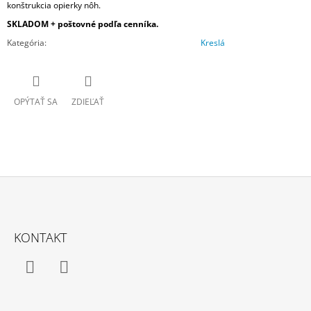
konštrukcia opierky nôh.
SKLADOM + poštovné podľa cenníka.
Kategória
:
Kreslá
OPÝTAŤ SA
ZDIEĽAŤ
Z
Á
KONTAKT
P
Ä
T
Facebook
Instagram
I