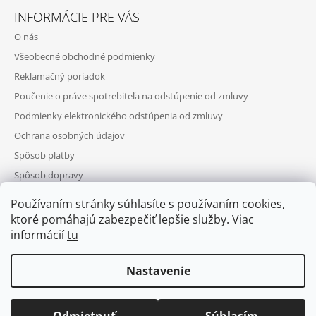
INFORMÁCIE PRE VÁS
O nás
Všeobecné obchodné podmienky
Reklamačný poriadok
Poučenie o práve spotrebiteľa na odstúpenie od zmluvy
Podmienky elektronického odstúpenia od zmluvy
Ochrana osobných údajov
Spôsob platby
Spôsob dopravy
Telefonická objednávka
Používaním stránky súhlasíte s používaním cookies,
Výhody registrácie
ktoré pomáhajú zabezpečiť lepšie služby. Viac
informácií
tu
Nastavenie
Puls
© 2026 Barber-eshop.sk. Všetky práva
Vytvoril Shoptet
POŠTOVNÉ ZDARMA PRI OBJEDNÁVKE NAD 50€. Poštovné
vyhradené.
Upraviť nastavenie cookies