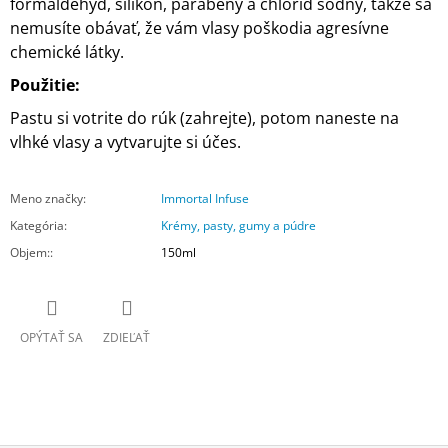
formaldehyd, silikón, parabény a chlorid sodný, takže sa
nemusíte obávať, že vám vlasy poškodia agresívne
chemické látky.
Použitie:
Pastu si votrite do rúk (zahrejte), potom naneste na
vlhké vlasy a vytvarujte si účes.
Meno značky
:
Immortal Infuse
Kategória
:
Krémy, pasty, gumy a púdre
Objem:
:
150ml
OPÝTAŤ SA
ZDIEĽAŤ