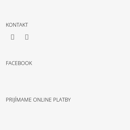
Z
Á
KONTAKT
P
Ä
T
Facebook
Instagram
I
E
FACEBOOK
PRIJÍMAME ONLINE PLATBY