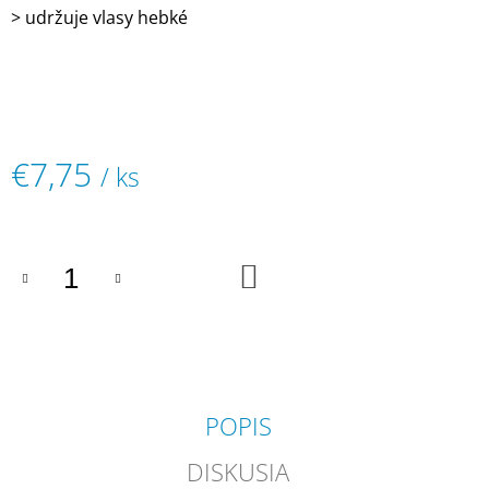
> udržuje vlasy hebké
M
E
AYALA
"TOMMY
CARMEL"
BARBER
KRESLO
€7,75
/ ks
€950
Jednotková
cena:
DO
KOŠÍKA
POPIS
DISKUSIA