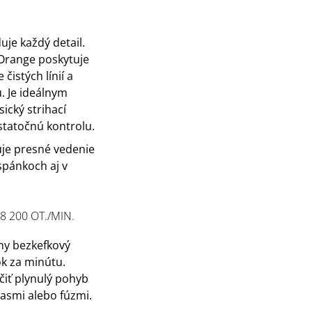
uje každý detail.
Orange poskytuje
čistých línií a
. Je ideálnym
ický strihací
tatočnú kontrolu.
je presné vedenie
 spánkoch aj v
 200 OT./MIN.
ny bezkefkový
k za minútu.
iť plynulý pohyb
vlasmi alebo fúzmi.