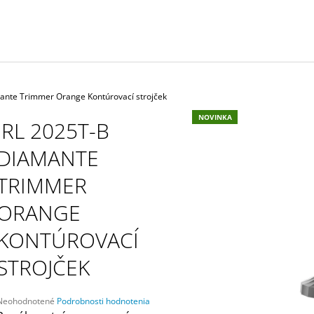
BLACK PROFESIONÁLNA SADA
YELLOW PROFES
STROJČEKOV
STROJČEKOV
€379
€379
ante Trimmer Orange Kontúrovací strojček
NOVINKA
JRL 2025T-B
DIAMANTE
TRIMMER
ORANGE
KONTÚROVACÍ
STROJČEK
Priemerné
Neohodnotené
Podrobnosti hodnotenia
hodnotenie