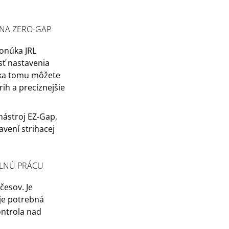
NA ZERO-GAP
onúka JRL
ť nastavenia
aka tomu môžete
ih a precíznejšie
 nástroj EZ-Gap,
vení strihacej
AILNÚ PRÁCU
česov. Je
 je potrebná
ntrola nad