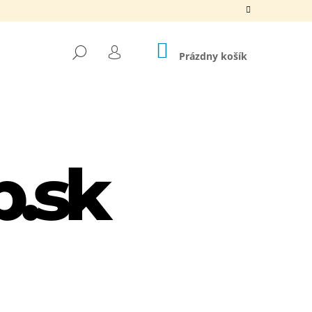
NÁKUPNÝ
HĽADAŤ
KOŠÍK
Prázdny košík
PRIHLÁSENIE
Nasledujúce
LIPPER + TRIMMER SET