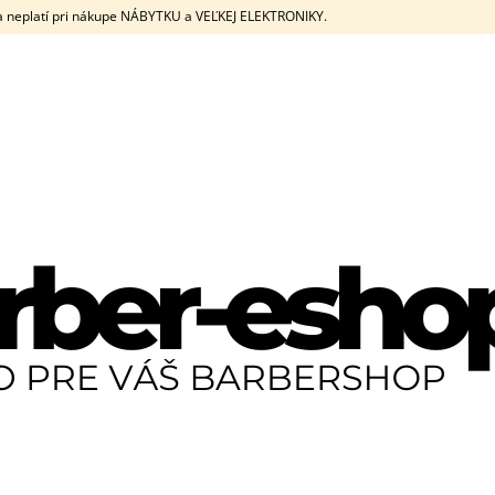
eplatí pri nákupe NÁBYTKU a VEĽKEJ ELEKTRONIKY.
ČO POTREBUJETE NÁJSŤ?
HĽADAŤ
ODPORÚČAME
JRL DIAMANTE CLIPPER + TRIMMER SET
JRL DIAMANTE C