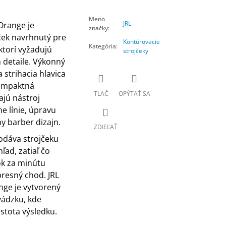
Meno
JRL
Orange je
značky
:
ček navrhnutý pre
Kontúrovacie
Kategória
:
ktorí vyžadujú
strojčeky
detaile. Výkonný
 strihacia hlavica
kompaktná
TLAČ
OPÝTAŤ SA
jú nástroj
e línie, úpravu
ny barber dizajn.
ZDIEĽAŤ
odáva strojčeku
ad, zatiaľ čo
ok za minútu
presný chod. JRL
ge je vytvorený
vádzku, kde
istota výsledku.