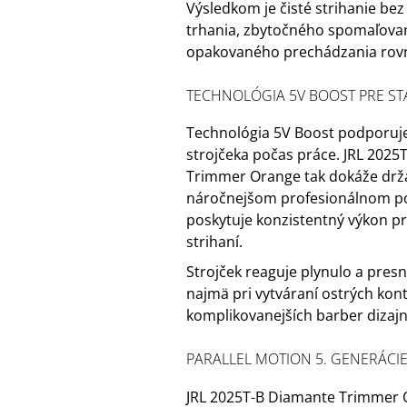
Výsledkom je čisté strihanie be
trhania, zbytočného spomaľovan
opakovaného prechádzania rov
TECHNOLÓGIA 5V BOOST PRE ST
Technológia 5V Boost podporuje
strojčeka počas práce. JRL 2025
Trimmer Orange tak dokáže drža
náročnejšom profesionálnom po
poskytuje konzistentný výkon pr
strihaní.
Strojček reaguje plynulo a presn
najmä pri vytváraní ostrých kon
komplikovanejších barber dizajn
PARALLEL MOTION 5. GENERÁCI
JRL 2025T-B Diamante Trimmer 