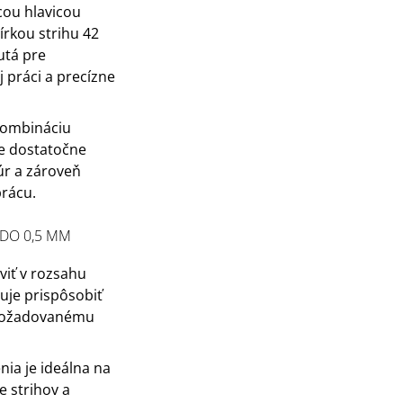
cou hlavicou
írkou strihu 42
utá pre
 práci a precízne
kombináciu
 je dostatočne
úr a zároveň
prácu.
 DO 0,5 MM
viť v rozsahu
uje prispôsobiť
 požadovanému
ia je ideálna na
e strihov a