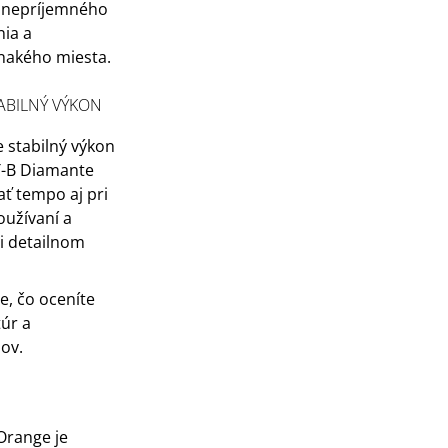
z nepríjemného
ia a
nakého miesta.
ABILNÝ VÝKON
 stabilný výkon
T-B Diamante
ť tempo aj pri
užívaní a
i detailnom
e, čo oceníte
túr a
ov.
E
Orange je