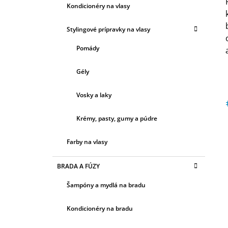
Ó
Kondicionéry na vlasy
R
j
I
0
Stylingové prípravky na vlasy
E
z
Pomády
h
Gély
Vosky a laky
Krémy, pasty, gumy a púdre
c
Farby na vlasy
BRADA A FÚZY
Šampóny a mydlá na bradu
Kondicionéry na bradu