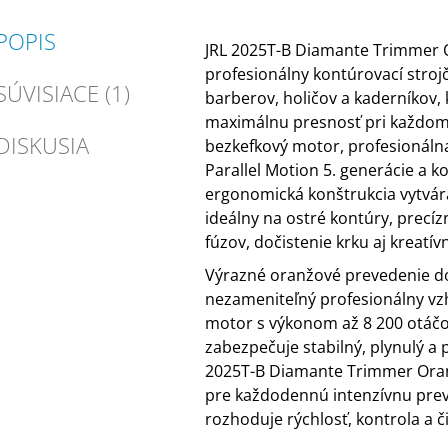
POPIS
JRL 2025T-B Diamante Trimmer 
profesionálny kontúrovací stroj
SÚVISIACE (1)
barberov, holičov a kaderníkov, 
maximálnu presnosť pri každom 
DISKUSIA
bezkefkový motor, profesionálna
Parallel Motion 5. generácie a 
ergonomická konštrukcia vytvára
ideálny na ostré kontúry, precízn
fúzov, dočistenie krku aj kreatív
Výrazné oranžové prevedenie d
nezameniteľný profesionálny vzhľ
motor s výkonom až 8 200 otáč
zabezpečuje stabilný, plynulý a 
2025T-B Diamante Trimmer Oran
pre každodennú intenzívnu pre
rozhoduje rýchlosť, kontrola a č