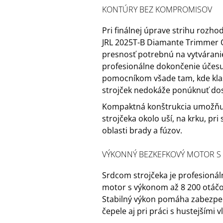
KONTÚRY BEZ KOMPROMISOV
Pri finálnej úprave strihu rozhod
JRL 2025T-B Diamante Trimmer 
presnosť potrebnú na vytváranie 
profesionálne dokončenie účesu
pomocníkom všade tam, kde klas
strojček nedokáže ponúknuť dos
Kompaktná konštrukcia umožňu
strojčeka okolo uší, na krku, pri
oblasti brady a fúzov.
VÝKONNÝ BEZKEFKOVÝ MOTOR S 8
Srdcom strojčeka je profesionál
motor s výkonom až 8 200 otáčo
Stabilný výkon pomáha zabezpeč
čepele aj pri práci s hustejšími 