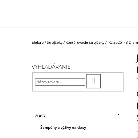
LOTION" VODA PO HOLENÍ SPEZIE
ORIENTALI
€26,30
Domov
Elektro
/
Strojčeky
/
Kontúrovacie strojčeky
/
JRL 2025T-B Diam
B
O
Č
VYHĽADÁVANIE
N
Ý
HĽADAŤ
P
A
N
E
K
Preskočiť
VLASY
A
kategórie
L
T
Šampóny a výživy na vlasy
E
G