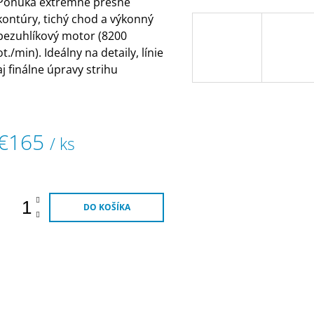
Ponúka extrémne presné
produktu
kontúry, tichý chod a výkonný
e
bezuhlíkový motor (8200
,0
ot./min). Ideálny na detaily, línie
5
aj finálne úpravy strihu
viezdičiek.
€165
/ ks
Jednotková
ena:
DO KOŠÍKA