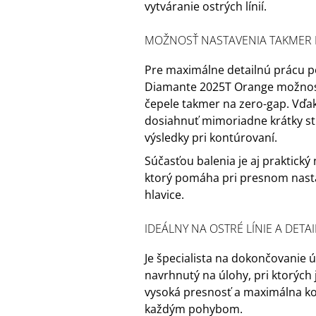
vytváranie ostrých línií.
MOŽNOSŤ NASTAVENIA TAKMER 
Pre maximálne detailnú prácu p
Diamante 2025T Orange možnos
čepele takmer na zero-gap. Vď
dosiahnuť mimoriadne krátky str
výsledky pri kontúrovaní.
Súčasťou balenia je aj praktický
ktorý pomáha pri presnom nasta
hlavice.
IDEÁLNY NA OSTRÉ LÍNIE A DET
Je špecialista na dokončovanie ú
navrhnutý na úlohy, pri ktorých
vysoká presnosť a maximálna ko
každým pohybom.