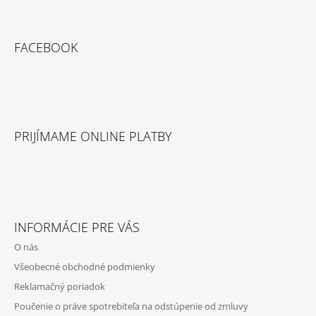
T
Facebook
Instagram
I
E
FACEBOOK
PRIJÍMAME ONLINE PLATBY
INFORMÁCIE PRE VÁS
O nás
Všeobecné obchodné podmienky
Reklamačný poriadok
Poučenie o práve spotrebiteľa na odstúpenie od zmluvy