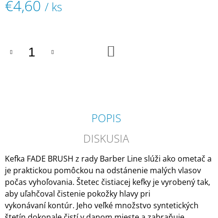
€4,60
/ ks
M
E
Jednotková
cena:
AYALA
"TOMMY
DO
KOŠÍKA
CARMEL"
BARBER
KRESLO
€950
POPIS
DISKUSIA
Kefka FADE BRUSH z rady Barber Line
slúži ako ometač a
je praktickou pomôckou na odstánenie malých vlasov
počas vyhoľovania.
Štetec čistiacej kefky je vyrobený tak,
aby uľahčoval čistenie pokožky hlavy pri
vykonávaní kontúr. Jeho veľké množstvo syntetických
štetín dokonale čistí v danom mieste a zabraňuje