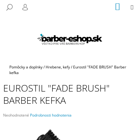
K
Prejsť
NÁKU
M
HĽADAŤ
na
KOŠÍK
O
PRIHLÁSENIE
SPÄŤ
SPÄŤ
obsah
Š
Í
Č
K
O
P
O
T
Domov
Pomôcky a doplnky
/
Hrebene, kefy
/
Eurostil "FADE BRUSH" Barber
R
kefka
E
EUROSTIL "FADE BRUSH"
B
BARBER KEFKA
U
J
E
Priemerné
Neohodnotené
Podrobnosti hodnotenia
hodnotenie
T
produktu
E
je
N
0,0