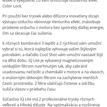
lesklé a vylepšené, čo vám umožňuje dosiahnuť efekt
Color Lock.
Pri použití bez trysiek alebo difúzora inovatívny dizajn
výstupu vzduchu obnovuje Venturiho efekt, znásobuje
prúdenie vzduchu z motora bez spotreby ďalšej energie,
čím sa skracuje čas sušenia.
6 rôznych kombinácií 3 teplôt a 2 rýchlostí vám umožní
vybrať si tú, ktorá najlepšie vyhovuje vašim štýlovým
potrebám, a tlačidlo Cool Shot vám umožní nastaviť štýl
na dlhú dobu. iQ Lite je vybavený magnetizovaným
vonkajším filtrom navrhnutým tak, aby zabránil
usadzovaniu nečistôt a chemikálií v motore a na vlasoch,
a vnútorným látkovým filtrom na zachytenie menších
častíc prostredia. 2 filtre uľahčujú čistenie a údržbu
sušiča vlasov v priebehu času.
Súčasťou iQ Lite má 2 profesionálne trysky rôznych
veľkostí a hlboký difuzér. Na optimalizáciu a rozšírenie