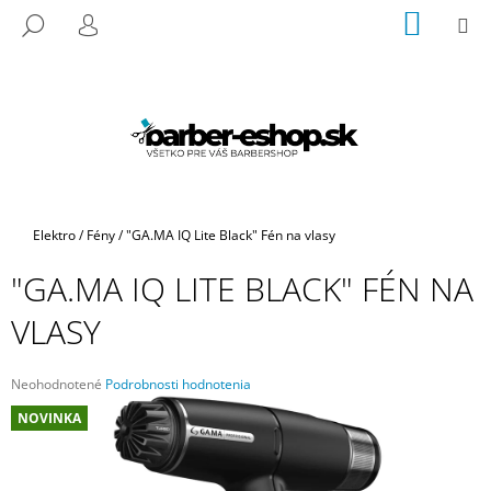
K
Prejsť
NÁKU
M
HĽADAŤ
na
KOŠÍK
O
PRIHLÁSENIE
SPÄŤ
SPÄŤ
obsah
Š
Í
Č
K
O
P
O
T
Domov
Elektro
/
Fény
/
"GA.MA IQ Lite Black" Fén na vlasy
R
"GA.MA IQ LITE BLACK" FÉN NA
E
B
VLASY
U
J
Priemerné
Neohodnotené
Podrobnosti hodnotenia
E
hodnotenie
NOVINKA
produktu
T
je
E
0,0
N
z