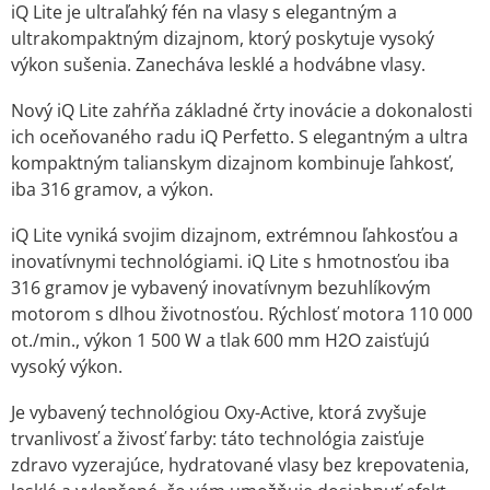
iQ Lite je ultraľahký fén na vlasy s elegantným a
ultrakompaktným dizajnom, ktorý poskytuje vysoký
výkon sušenia. Zanecháva lesklé a hodvábne vlasy.
Nový iQ Lite zahŕňa základné črty inovácie a dokonalosti
ich oceňovaného radu iQ Perfetto. S elegantným a ultra
kompaktným talianskym dizajnom kombinuje ľahkosť,
iba 316 gramov, a výkon.
iQ Lite vyniká svojim dizajnom, extrémnou ľahkosťou a
inovatívnymi technológiami. iQ Lite s hmotnosťou iba
316 gramov je vybavený inovatívnym bezuhlíkovým
motorom s dlhou životnosťou. Rýchlosť motora 110 000
ot./min., výkon 1 500 W a tlak 600 mm H2O zaisťujú
vysoký výkon.
Je vybavený technológiou Oxy-Active, ktorá zvyšuje
trvanlivosť a živosť farby: táto technológia zaisťuje
zdravo vyzerajúce, hydratované vlasy bez krepovatenia,