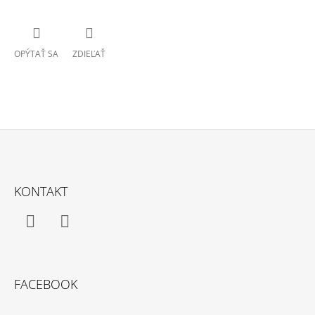
OPÝTAŤ SA
ZDIEĽAŤ
Z
Á
KONTAKT
P
Ä
T
Facebook
Instagram
I
E
FACEBOOK