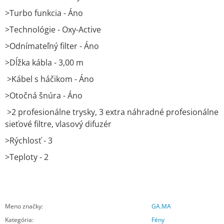
>Turbo funkcia - Áno
>Technológie - Oxy-Active
>Odnímateľný filter - Áno
>Dĺžka kábla - 3,00 m
>
Kábel s háčikom - Áno
>Otočná šnúra - Áno
>
2 profesionálne trysky, 3 extra náhradné profesionálne
sieťové filtre, vlasový difuzér
>Rýchlosť - 3
>Teploty - 2
Meno značky
:
GA.MA
Kategória
:
Fény