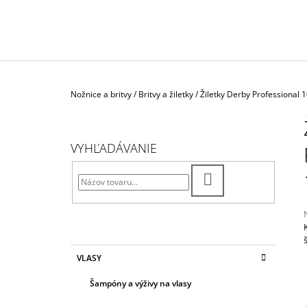
LOTION" VODA PO HOLENÍ SPEZIE
ORIENTALI
€26,30
Domov
Nožnice a britvy
/
Britvy a žiletky
/
Žiletky Derby Professional 
B
O
Č
VYHĽADÁVANIE
N
Ý
HĽADAŤ
P
A
N
E
K
Preskočiť
j
VLASY
A
kategórie
0
L
T
z
Šampóny a výživy na vlasy
E
G
h