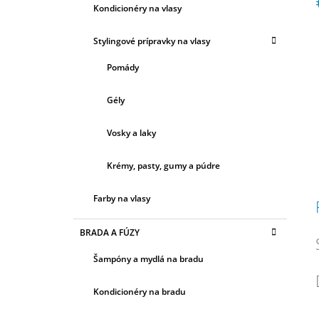
Ó
Kondicionéry na vlasy
R
I
c
Stylingové prípravky na vlasy
E
Pomády
Gély
Vosky a laky
Krémy, pasty, gumy a púdre
Farby na vlasy
BRADA A FÚZY
Šampóny a mydlá na bradu
Kondicionéry na bradu