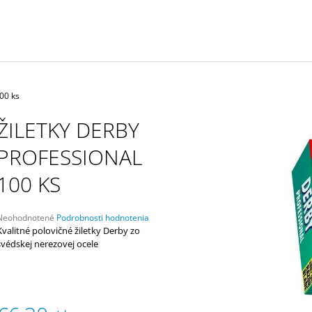
BLACK PROFESIONÁLNA SADA
YELLOW PROFES
STROJČEKOV
STROJČEKOV
€379
€379
100 ks
ŽILETKY DERBY
PROFESSIONAL
100 KS
Priemerné
Neohodnotené
Podrobnosti hodnotenia
hodnotenie
Kvalitné polovičné žiletky Derby zo
produktu
švédskej nerezovej ocele
e
,0
5
viezdičiek.