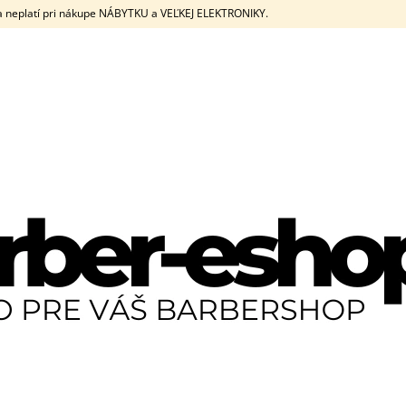
eplatí pri nákupe NÁBYTKU a VEĽKEJ ELEKTRONIKY.
ČO POTREBUJETE NÁJSŤ?
HĽADAŤ
ODPORÚČAME
JRL DIAMANTE CLIPPER + TRIMMER SET
JRL DIAMANTE C