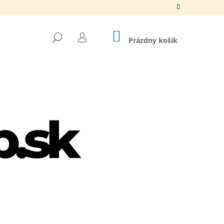
NÁKUPNÝ
HĽADAŤ
KOŠÍK
Prázdny košík
PRIHLÁSENIE
Nasledujúce
LIPPER + TRIMMER SET