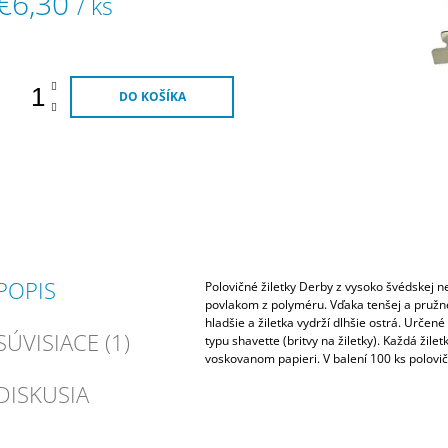
€6,30
/ ks
Jednotková
ena:
DO KOŠÍKA
POPIS
Polovičné žiletky Derby z vysoko švédskej n
povlakom z polyméru. Vďaka tenšej a pružne
hladšie a žiletka vydrží dlhšie ostrá. Určené
SÚVISIACE (1)
typu shavette (britvy na žiletky). Každá žilet
voskovanom papieri. V balení 100 ks polovičn
DISKUSIA