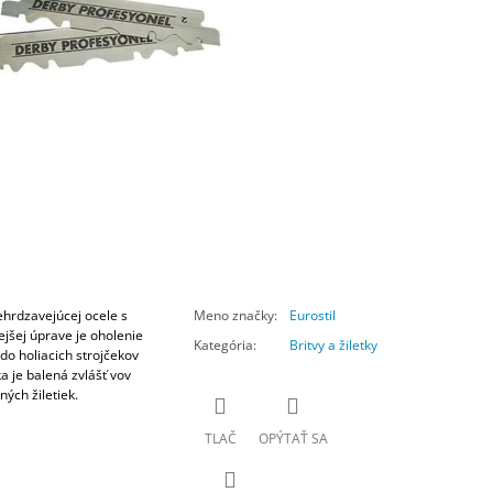
ehrdzavejúcej ocele s
Meno značky
:
Eurostil
jšej úprave je oholenie
Kategória
:
Britvy a žiletky
 do holiacich strojčekov
ka je balená zvlášť vov
ých žiletiek.
TLAČ
OPÝTAŤ SA