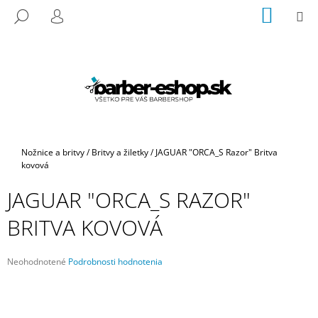
K
Prejsť
NÁKU
M
HĽADAŤ
na
KOŠÍK
O
PRIHLÁSENIE
SPÄŤ
SPÄŤ
obsah
Š
Í
Č
K
O
P
O
T
Domov
Nožnice a britvy
/
Britvy a žiletky
/
JAGUAR "ORCA_S Razor" Britva
R
kovová
E
JAGUAR "ORCA_S RAZOR"
B
BRITVA KOVOVÁ
U
J
E
Priemerné
Neohodnotené
Podrobnosti hodnotenia
hodnotenie
T
produktu
E
je
N
0,0