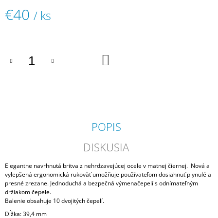
M
€40
/ ks
E
Jednotková
cena:
BARBIERI
ITALIANI
"AFTER
DO
KOŠÍKA
SHAVE
LOTION"
VODA
PO
HOLENÍ
SPEZIE
ORIENTALI
POPIS
€26,30
DISKUSIA
Elegantne navrhnutá britva z nehrdzavejúcej ocele v matnej čiernej. Nová a
vylepšená ergonomická rukoväť umožňuje používateľom dosiahnuť plynulé a
presné zrezane. Jednoduchá a bezpečná výmenačepelí s odnímateľným
držiakom čepele.
Balenie obsahuje 10 dvojitých čepelí.
Dĺžka: 39,4 mm