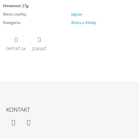
Hmotnosť: 27g
Meno značky
:
Jaguar
Kategória
:
Britvy a žiletky
OPÝTAŤ SA
ZDIEĽAŤ
Z
Á
KONTAKT
P
Ä
T
Facebook
Instagram
I