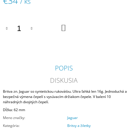
€34
/ ks
M
Jednotková
E
cena:
AYALA
DO
"TOMMY
KOŠÍKA
CARMEL"
BARBER
KRESLO
€950
POPIS
DISKUSIA
Britva zn. Jaguar so syntetickou rukoväťou. Ultra ľahká len 16g. Jednoduchá a
bezpečná výmena čepelí s vysúvacím držiakom čepele. V balení 10
náhradných dvojitých čepelí.
Dĺžka: 62 mm
Meno značky
:
Jaguar
Kategória
:
Britvy a žiletky