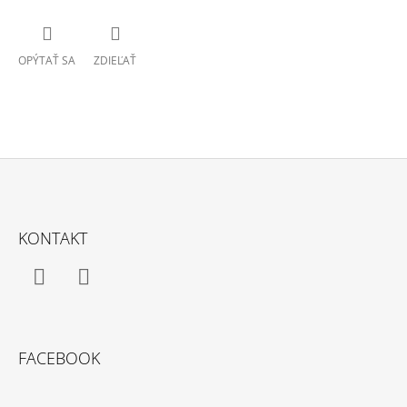
OPÝTAŤ SA
ZDIEĽAŤ
Z
Á
KONTAKT
P
Ä
T
Facebook
Instagram
I
E
FACEBOOK