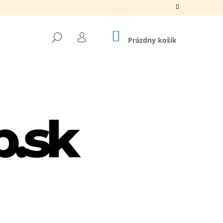
NÁKUPNÝ
HĽADAŤ
KOŠÍK
Prázdny košík
PRIHLÁSENIE
Nasledujúce
LIPPER + TRIMMER SET