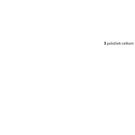
3
položiek celkom
O
V
L
Á
D
A
C
I
E
P
R
V
K
Y
V
Ý