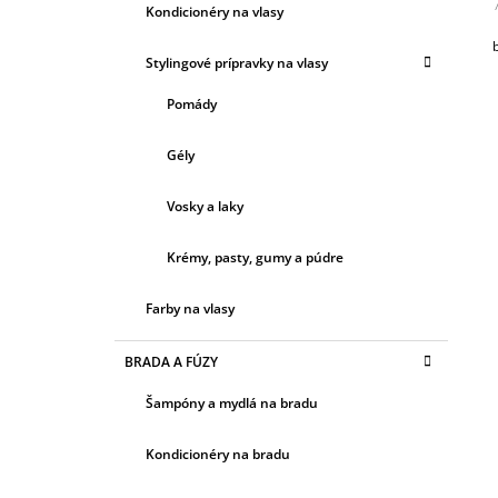
Ó
Kondicionéry na vlasy
R
I
Stylingové prípravky na vlasy
E
Pomády
Gély
Vosky a laky
Krémy, pasty, gumy a púdre
Farby na vlasy
BRADA A FÚZY
Šampóny a mydlá na bradu
Kondicionéry na bradu