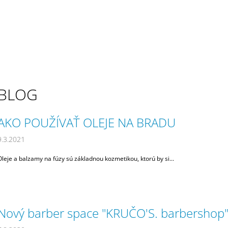
BLACK PROFESIONÁLNA SADA
YELLOW PROFES
STROJČEKOV
STROJČEKOV
€379
€379
BLOG
V
AKO POUŽÍVAŤ OLEJE NA BRADU
Ý
9.3.2021
P
Oleje a balzamy na fúzy sú základnou kozmetikou, ktorú by si...
S
Č
L
Á
Nový barber space "KRUČO'S. barbershop
N