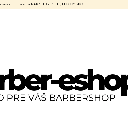
eplatí pri nákupe NÁBYTKU a VEĽKEJ ELEKTRONIKY.
ČO POTREBUJETE NÁJSŤ?
HĽADAŤ
ODPORÚČAME
JRL DIAMANTE CLIPPER + TRIMMER SET
JRL DIAMANTE C