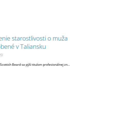
nie starostlivosti o muža
obené v Taliansku
20
Scottish Beard sa pýši titulom profesionálnej zn...