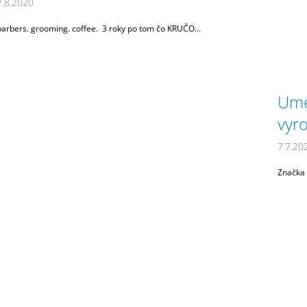
7.8.2020
K
O
barbers. grooming. coffee. 3 roky po tom čo KRUČO...
V
Ume
vyr
7.7.20
Značka 